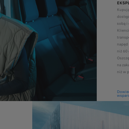
EKSP
Kupują
dostęp
sobą i
Klienc
transp
napęd 
niż 60
Oszczę
na zak
niż w 
Dowied
wsparc