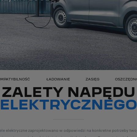
OMPATYBILNOŚĆ
ŁADOWANIE
ZASIĘG
OSZCZĘDN
ZALETY NAPĘDU
ELEKTRYCZNEG
le elektryczne zaprojektowano w odpowiedzi na konkretne potrzeby twoj