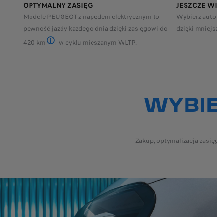
OPTYMALNY ZASIĘG
JESZCZE W
Modele PEUGEOT z napędem elektrycznym to
Wybierz auto
pewność jazdy każdego dnia dzięki zasięgowi do
dzięki mniej
420 km
w cyklu mieszanym WLTP.
Podane wartości zużycia energii elektrycznej i zasięgu 
WYBIE
Zakup, optymalizacja zasię