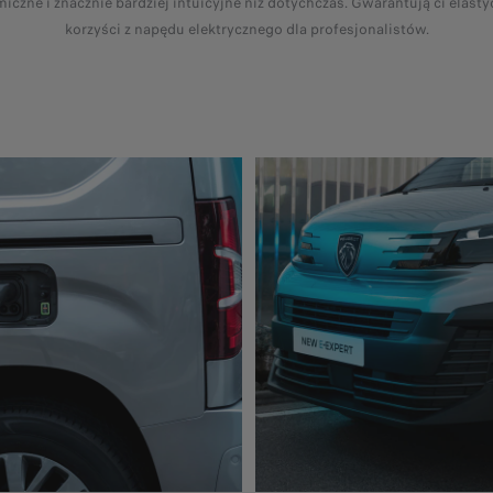
miczne i znacznie bardziej intuicyjne niż dotychczas. Gwarantują ci elasty
korzyści z napędu elektrycznego dla profesjonalistów.