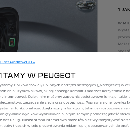
1. J
W MIE
Wystar
proces
Możesz
spośró
naszej 
UJ BEZ AKCEPTOWANIA →
ITAMY W PEUGEOT
Wszyst
ystamy z plików cookie i/lub innych narzędzi śledzących („Narzędzia”) w ce
wnienia użytkownikowi jak najlepszego komfortu podczas korzystania z na
ny internetowej. Dzięki nim możemy zapewnić podstawowe funkcje, takie j
ieczeństwo, zarządzanie siecią oraz dostępność. Poprawiają one również k
ystania i funkcjonalność dzięki różnym funkcjom, takim jak rozpoznawanie 
amiętywanie wyników wyszukiwania, a tym samym podnoszą jakość ofer
z nas usług. Nasza strona internetowa może również wykorzystywać Narz
iotów trzecich w celu prezentowania reklam lepiej dopasowanych do prefer