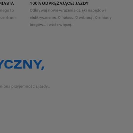
MIASTA
100% ODPRĘŻAJĄCEJ JAZDY
znego to
Odkrywaj nowe wrażenia dzięki napędowi
 centrum
elektrycznemu. 0 hałasu, 0 wibracji, 0 zmiany
biegów... i wiele więcej.
 samochodów od 1 września 2018 roku. Powyższe wartości mogą różnić się
YCZNY,
iona przyjemność z jazdy...