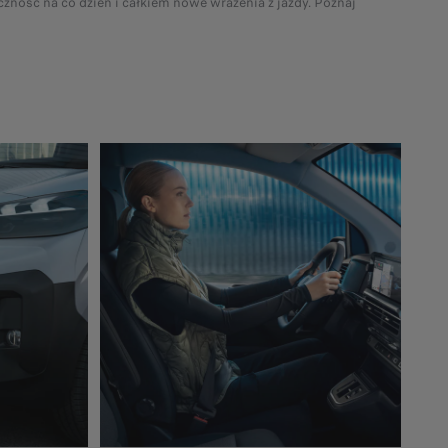
czność na co dzień i całkiem nowe wrażenia z jazdy. Poznaj