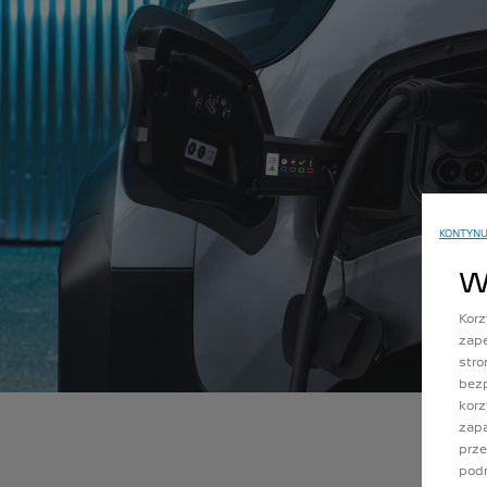
KONTYNU
W
Korz
zape
stro
bezp
korz
zap
prze
podm