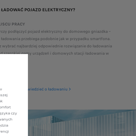
AK ŁADOWAĆ POJAZD ELEKTRYCZNY?
JSCU PRACY
czy podłączyć pojazd elektryczny do domowego gniazdka –
 ładowania przebiega podobnie jak w przypadku smartfona.
 wybrać najbardziej odpowiednie rozwiązanie do ładowania
d szerokiej gamy urządzeń i domowych stacji ładowania w
ofercie.
ko, co musisz wiedzieć o ładowaniu
lu
szej
ak
omfort
języka czy
owanych
ędzia
encji