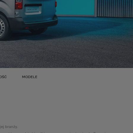
OŚĆ
MODELE
O
ej branży.