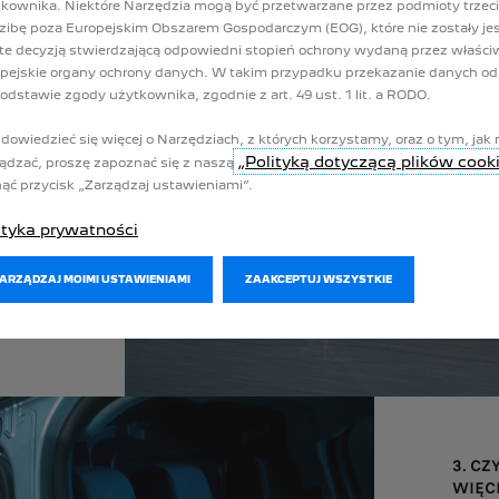
kownika. Niektóre Narzędzia mogą być przetwarzane przez podmioty trzec
zibę poza Europejskim Obszarem Gospodarczym (EOG), które nie zostały je
te decyzją stwierdzającą odpowiedni stopień ochrony wydaną przez właści
pejskie organy ochrony danych. W takim przypadku przekazanie danych o
AJĄCY
odstawie zgody użytkownika, zgodnie z art. 49 ust. 1 lit. a RODO.
BODNE
ANIE?
dowiedzieć się więcej o Narzędziach, z których korzystamy, oraz o tym, jak 
tryczne
„Polityką dotyczącą plików cook
ądzać, proszę zapoznać się z naszą
i elektrycznej i zasięgu są zgodne z protokołem badania WLTP stosowany
o dnia.
nąć przycisk „Zarządzaj ustawieniami”.
ityka prywatności
ZARZĄDZAJ MOIMI USTAWIENIAMI
ZAAKCEPTUJ WSZYSTKIE
3. C
WIĘCE