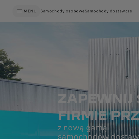
MENU
Samochody osobowe
Samochody dostawcze
ZAPEWNIJ 
FIRMIE P
z nową gamą
samochodów dostaw