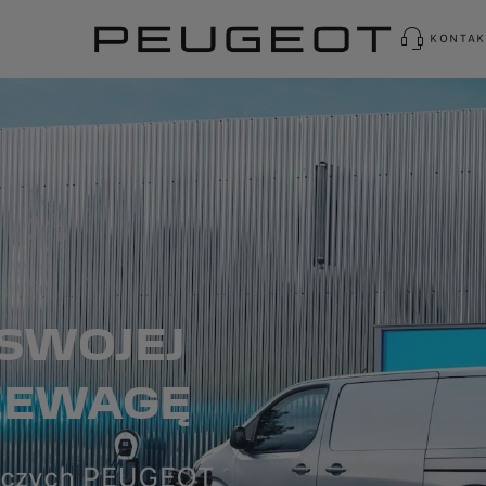
KONTAK
SWOJEJ
RZEWAGĘ
czych PEUGEOT