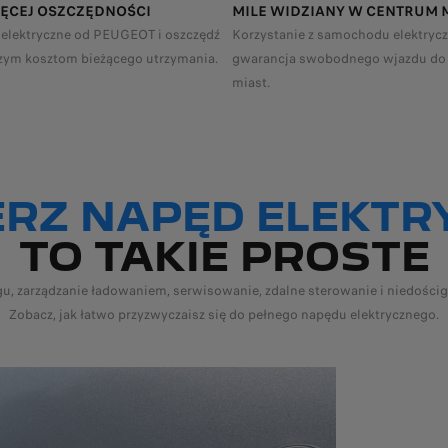
IĘCEJ OSZCZĘDNOŚCI
MILE WIDZIANY W CENTRUM 
 elektryczne od PEUGEOT i oszczędź
Korzystanie z samochodu elektryc
szym kosztom bieżącego utrzymania.
gwarancja swobodnego wjazdu do
miast.
są zgodne z protokołem badania WLTP stosowanym przy homologacji nowych
RZ NAPĘD ELEKTR
TO TAKIE PROSTE
gu, zarządzanie ładowaniem, serwisowanie, zdalne sterowanie i niedoścign
Zobacz, jak łatwo przyzwyczaisz się do pełnego napędu elektrycznego.