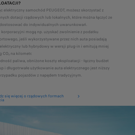
LOATACJI?
c elektryczny samochód PEUGEOT, możesz skorzystać z
nych dotacji rządowych lub lokalnych, które można łączyć ze
 dostosować do indywidualnych uwarunkowań.
i korporacyjni mogą np. uzyskać zwolnienie z podatku
ortowego, jeśli wykorzystywane przez nich auta posiadają
elektryczny lub hybrydowy w wersji plug-in i emitują mniej
 g CO₂ na kilometr.
dność paliwa, obniżone koszty eksploatacji - łączny budżet
up i długotrwałe użytkowanie auta elektrycznego jest niższy
przypadku pojazdów z napędem tradycyjnym.
z się więcej o rządowych formach
ia