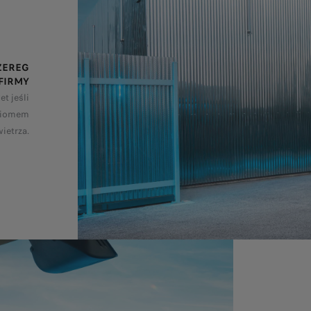
ZEREG
 FIRMY
t jeśli
oziomem
ietrza.