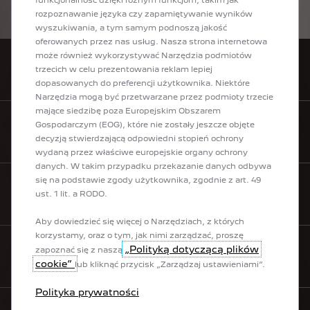
PEUGEOT lub naszym Biurem Obsługi Klienta pod numerem +48 22 490 12
rozpoznawanie języka czy zapamiętywanie wyników
61.
wyszukiwania, a tym samym podnoszą jakość
oferowanych przez nas usług. Nasza strona internetowa
może również wykorzystywać Narzędzia podmiotów
trzecich w celu prezentowania reklam lepiej
ZNAJDŹ DEALERA
dopasowanych do preferencji użytkownika. Niektóre
Narzędzia mogą być przetwarzane przez podmioty trzecie
mające siedzibę poza Europejskim Obszarem
Gospodarczym (EOG), które nie zostały jeszcze objęte
CENNIKI
decyzją stwierdzającą odpowiedni stopień ochrony
wydaną przez właściwe europejskie organy ochrony
danych. W takim przypadku przekazanie danych odbywa
się na podstawie zgody użytkownika, zgodnie z art. 49
ust. 1 lit. a RODO.
KONTAKT
Aby dowiedzieć się więcej o Narzędziach, z których
korzystamy, oraz o tym, jak nimi zarządzać, proszę
„Polityką dotyczącą plików
zapoznać się z naszą
ZAMÓW PEUGEOT ONLINE
cookie”
lub kliknąć przycisk „Zarządzaj ustawieniami”.
Polityka prywatności