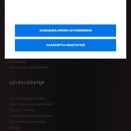
GAMA
Elektryczne
ZARZĄDZAJ MOIMI USTAWIENIAMI
Hybrydowe plug-in
Miejskie
SUV-y
ZAAKCEPTUJ WSZYSTKIE
Hatchbacki / sedany
Kombi
Dostawcze
Samochody adaptowane
SZYBKI DOSTĘP
Zamów Peugeot online
Skonfiguruj swój samochód
Poproś o ofertę
Umów się na jazdę testową
Ładowanie akumulatora
Zasięg