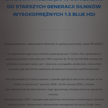
DO STARSZYCH GENERACJI SILNIKÓW
WYSOKOPRĘŻNYCH 1.5 BLUE HDI
Bezpieczeństwo i zadowolenie Klientów to główne priorytety marki PEUGEOT.
Dla poprzednich generacji silników wysokoprężnych 1.5 Blue HDi wprowadzono
specjalną ochronę, która pokrywa 100% kosztów do 10 lat lub 240 000 kilometrów,
zarówno w zakresie części, jak i robocizny, w przypadku problemów z łańcuchem
rozrządu, pod warunkiem spełnienia określonych kryteriów kwalifikowalności.
Jeśli poniosłeś/aś już koszty naprawy z powodu pęknięcia łańcucha rozrządu w tym
silniku w okresie od 1 stycznia 2023 r. do 30 czerwca 2025 r., możesz
być uprawniony/a do skorzystania z tego specjalnego ubezpieczenia tej specjalnej
ochrony.
Od połowy lipca 2025 r. dostępna jest platforma internetowa umożliwiająca złożenie
wniosku online i dostarczenie dokumentów wymaganych do oceny. Dzięki temu