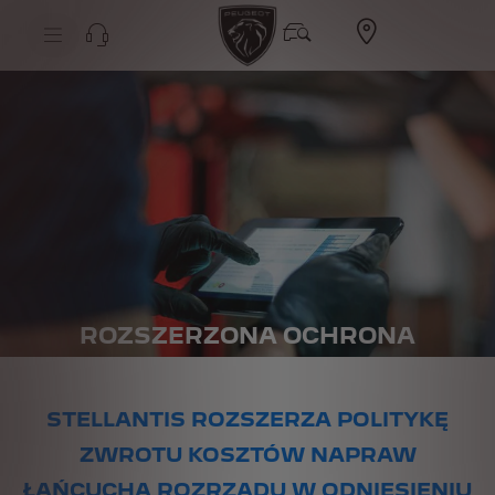
ROZSZERZONA OCHRONA
NA SILNIKI WYSOKOPRĘŻNE
1.5 BLUE HDI
STELLANTIS ROZSZERZA POLITYKĘ
ZWROTU KOSZTÓW NAPRAW
ŁAŃCUCHA ROZRZĄDU W ODNIESIENIU