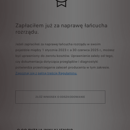
Zapłaciłem już za naprawę łańcucha
rozrządu.
Jeżeli zapłaciłeś za naprawę łańcucha rozrządu w swoim
pojeździe między 1 stycznia 2023 r. a 30 czerwca 2025 r., możesz
być uprawniony do zwrotu kosztów. Uprawnienie zależy od tego,
czy dokumentacja dotycząca przeglądów i diagnostyki
potwierdza przestrzeganie zaleceń producenta w tym zakresie.
Zapoznaj się z pełną treścią Regulaminu.
ZŁÓŻ WNIOSEK O ODSZKODOWANIE