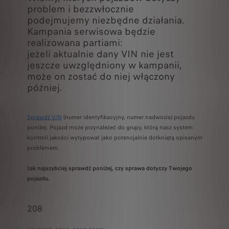
problem i bezzwłocznie
podejmujemy niezbędne działania.
Kampania serwisowa będzie
realizowana partiami:
jeżeli aktualnie dany VIN nie jest
jeszcze uwzględniony w kampanii,
może on zostać do niej włączony
później.
Sprawdź VIN
(numer identyfikacyjny, numer nadwozia) pojazdu
poniżej. Pojazd może przynależeć do grupy, którą nasz system
kontroli jakości wytypował jako potencjalnie dotkniętą opisanym
problemem.
Jak najszybciej sprawdź poniżej, czy sprawa dotyczy Twojego
pojazdu.
208