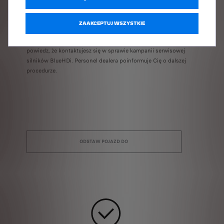
Chcę umówić wizytę.
ZAAKCEPTUJ WSZYSTKIE
Zgłoś się do najbliższego autoryzowanego dealera PEUGEOT i
powiedz, że kontaktujesz się w sprawie kampanii serwisowej
silników BlueHDi. Personel dealera poinformuje Cię o dalszej
procedurze.
ODSTAW POJAZD DO