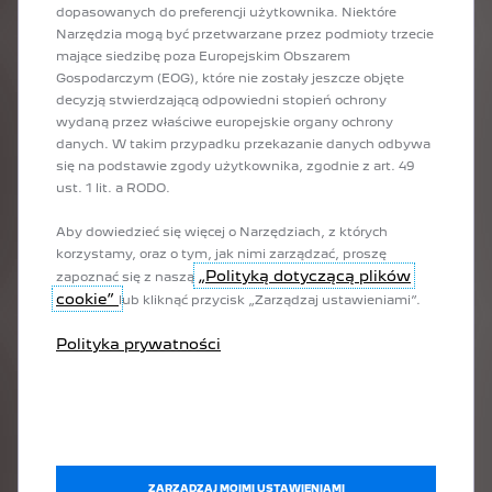
dopasowanych do preferencji użytkownika. Niektóre
Wprowadź numer identyfikacyjny pojazdu (VIN) lub skontaktuj
Narzędzia mogą być przetwarzane przez podmioty trzecie
się z dealerem w celu potwierdzenia, czy Twój samochód znalazł
mające siedzibę poza Europejskim Obszarem
się w grupie, której dotyczy problem.
Gospodarczym (EOG), które nie zostały jeszcze objęte
decyzją stwierdzającą odpowiedni stopień ochrony
wydaną przez właściwe europejskie organy ochrony
danych. W takim przypadku przekazanie danych odbywa
się na podstawie zgody użytkownika, zgodnie z art. 49
ust. 1 lit. a RODO.
Aby dowiedzieć się więcej o Narzędziach, z których
ZWERYFIKUJ VIN SWOJEGO POJAZDU
korzystamy, oraz o tym, jak nimi zarządzać, proszę
„Polityką dotyczącą plików
zapoznać się z naszą
cookie”
lub kliknąć przycisk „Zarządzaj ustawieniami”.
Polityka prywatności
ZARZĄDZAJ MOIMI USTAWIENIAMI