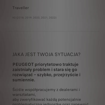
Traveller
K0 (2018, 2019, 2020, 2021, 2022)
JAKA JEST TWOJA SYTUACJA?
PEUGEOT priorytetowo traktuje
zaistniały problem i stara się go
rozwiązać – szybko, przejrzyście i
sumiennie.
Ściśle współpracujemy z dealerami i
warsztatami,
aby zweryfikować każdą potencjalnie
problematyczną jednostkę oraz zapewnić