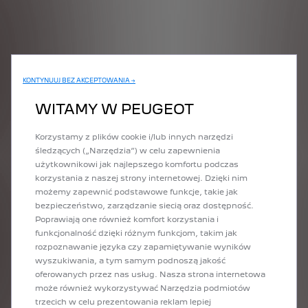
KONTYNUUJ BEZ AKCEPTOWANIA →
SKONTAKTUJ SIĘ Z NAMI
WITAMY W PEUGEOT
Korzystamy z plików cookie i/lub innych narzędzi
śledzących („Narzędzia”) w celu zapewnienia
użytkownikowi jak najlepszego komfortu podczas
korzystania z naszej strony internetowej. Dzięki nim
możemy zapewnić podstawowe funkcje, takie jak
bezpieczeństwo, zarządzanie siecią oraz dostępność.
Poprawiają one również komfort korzystania i
funkcjonalność dzięki różnym funkcjom, takim jak
rozpoznawanie języka czy zapamiętywanie wyników
wyszukiwania, a tym samym podnoszą jakość
Chcę zweryfikować VIN mojego
oferowanych przez nas usług. Nasza strona internetowa
pojazdu.
może również wykorzystywać Narzędzia podmiotów
trzecich w celu prezentowania reklam lepiej