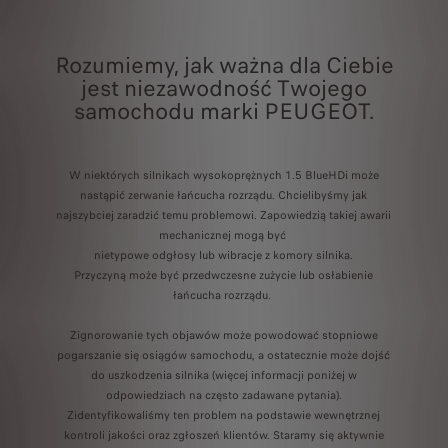
Rozumiemy, jak ważna dla Ciebie
jest niezawodność Twojego
samochodu marki PEUGEOT.
W niektórych silnikach wysokoprężnych 1.5 BlueHDi może
nastąpić zerwanie łańcucha rozrządu. Chcielibyśmy jak
najszybciej zaradzić temu problemowi. Zapowiedzią takiej awarii
mechanicznej mogą być
nietypowe odgłosy lub wibracje z komory silnika.
Przyczyną może być przedwczesne zużycie lub osłabienie
łańcucha rozrządu.
Zignorowanie tych objawów może powodować stopniowe
pogarszanie się osiągów samochodu, a ostatecznie może dojść
do uszkodzenia silnika (więcej informacji poniżej w
odpowiedziach na często zadawane pytania).
Zidentyfikowaliśmy ten problem na podstawie wewnętrznej
kontroli jakości oraz zgłoszeń klientów. Staramy się aktywnie