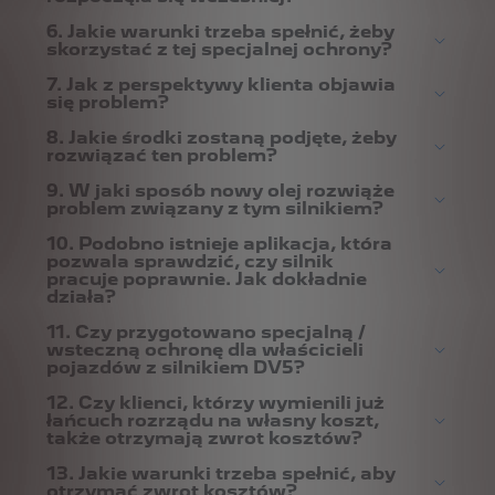
6. Jakie warunki trzeba spełnić, żeby
skorzystać z tej specjalnej ochrony?
7. Jak z perspektywy klienta objawia
się problem?
8. Jakie środki zostaną podjęte, żeby
rozwiązać ten problem?
9. W jaki sposób nowy olej rozwiąże
problem związany z tym silnikiem?
10. Podobno istnieje aplikacja, która
pozwala sprawdzić, czy silnik
pracuje poprawnie. Jak dokładnie
działa?
11. Czy przygotowano specjalną /
wsteczną ochronę dla właścicieli
pojazdów z silnikiem DV5?
12. Czy klienci, którzy wymienili już
łańcuch rozrządu na własny koszt,
także otrzymają zwrot kosztów?
13. Jakie warunki trzeba spełnić, aby
otrzymać zwrot kosztów?