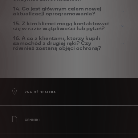
14. Co jest głównym celem nowej
aktualizacji oprogramowania?
15. Z kim klienci mogą kontaktować
się w razie wątpliwości lub pytań?
16. A co z klientami, którzy kupili
samochód z drugiej ręki? Czy
również zostaną objęci ochroną?
ZNAJDŹ DEALERA
CENNIKI