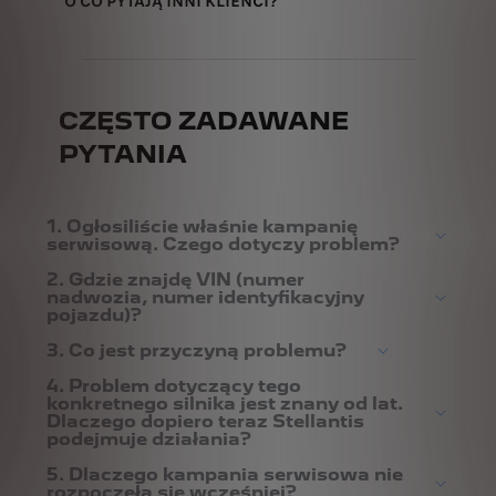
O CO PYTAJĄ INNI KLIENCI?
CZĘSTO ZADAWANE
PYTANIA
1. Ogłosiliście właśnie kampanię
serwisową. Czego dotyczy problem?
2. Gdzie znajdę VIN (numer
nadwozia, numer identyfikacyjny
pojazdu)?
3. Co jest przyczyną problemu?
4. Problem dotyczący tego
konkretnego silnika jest znany od lat.
Dlaczego dopiero teraz Stellantis
podejmuje działania?
5. Dlaczego kampania serwisowa nie
rozpoczęła się wcześniej?