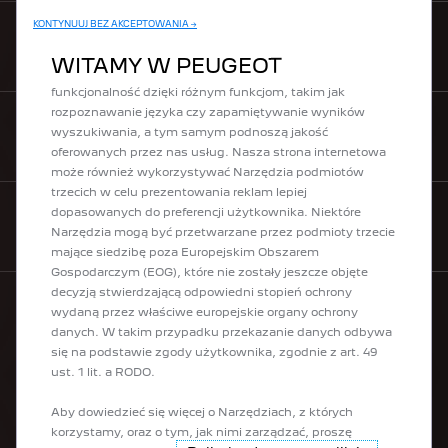
korzystania z naszej strony internetowej. Dzięki nim
KONTYNUUJ BEZ AKCEPTOWANIA →
możemy zapewnić podstawowe funkcje, takie jak
CENNIKI
bezpieczeństwo, zarządzanie siecią oraz dostępność.
WITAMY W PEUGEOT
Poprawiają one również komfort korzystania i
funkcjonalność dzięki różnym funkcjom, takim jak
rozpoznawanie języka czy zapamiętywanie wyników
wyszukiwania, a tym samym podnoszą jakość
KONTAKT
oferowanych przez nas usług. Nasza strona internetowa
może również wykorzystywać Narzędzia podmiotów
trzecich w celu prezentowania reklam lepiej
dopasowanych do preferencji użytkownika. Niektóre
ZAMÓW PEUGEOT ONLINE
Narzędzia mogą być przetwarzane przez podmioty trzecie
mające siedzibę poza Europejskim Obszarem
Gospodarczym (EOG), które nie zostały jeszcze objęte
decyzją stwierdzającą odpowiedni stopień ochrony
wydaną przez właściwe europejskie organy ochrony
danych. W takim przypadku przekazanie danych odbywa
GAMA
się na podstawie zgody użytkownika, zgodnie z art. 49
ust. 1 lit. a RODO.
Elektryczne
Aby dowiedzieć się więcej o Narzędziach, z których
Hybrydowe plug-in
korzystamy, oraz o tym, jak nimi zarządzać, proszę
Miejskie