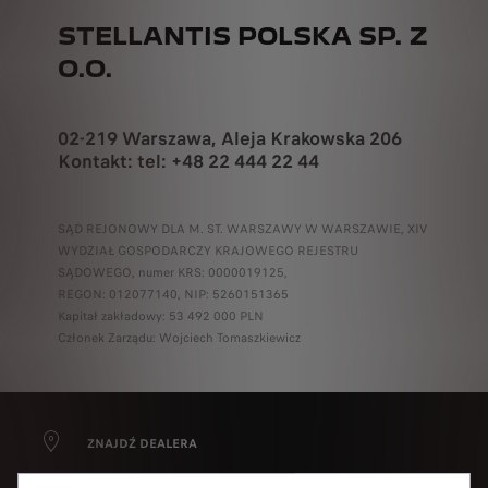
STELLANTIS POLSKA SP. Z
O.O.
02-219 Warszawa, Aleja Krakowska 206
Kontakt: tel: +48 22 444 22 44
SĄD REJONOWY DLA M. ST. WARSZAWY W WARSZAWIE, XIV
WYDZIAŁ GOSPODARCZY KRAJOWEGO REJESTRU
SĄDOWEGO, numer KRS: 0000019125,
REGON: 012077140, NIP: 5260151365
Kapitał zakładowy: 53 492 000 PLN
Członek Zarządu: Wojciech Tomaszkiewicz
Korzystamy z plików cookie i/lub innych narzędzi
ZNAJDŹ DEALERA
śledzących („Narzędzia”) w celu zapewnienia
użytkownikowi jak najlepszego komfortu podczas