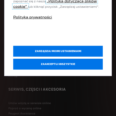
„Polityką dotyczącą plików
zapoznać się z naszą
SUV-y
cookie”
Hatchbacki / sedany
lub kliknąć przycisk „Zarządzaj ustawieniami”.
Kombi
Polityka prywatności
Dostawcze
Samochody adaptowane
SZYBKI DOSTĘP
Zamów Peugeot online
ZARZĄDZAJ MOIMI USTAWIENIAMI
Skonfiguruj swój samochód
Poproś o ofertę
ZAAKCEPTUJ WSZYSTKIE
Umów się na jazdę testową
Ładowanie akumulatora
Zasięg
SERWIS, CZĘSCI I AKCESORIA
Umów wizytę w serwisie online
Poproś o wycenę online
Peugeot Assistance