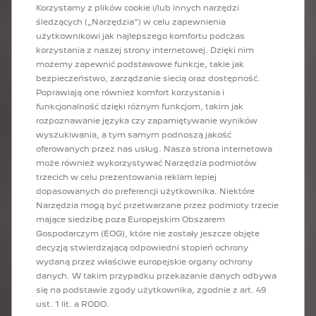
Korzystamy z plików cookie i/lub innych narzędzi
śledzących („Narzędzia”) w celu zapewnienia
użytkownikowi jak najlepszego komfortu podczas
korzystania z naszej strony internetowej. Dzięki nim
możemy zapewnić podstawowe funkcje, takie jak
bezpieczeństwo, zarządzanie siecią oraz dostępność.
Poprawiają one również komfort korzystania i
funkcjonalność dzięki różnym funkcjom, takim jak
rozpoznawanie języka czy zapamiętywanie wyników
wyszukiwania, a tym samym podnoszą jakość
oferowanych przez nas usług. Nasza strona internetowa
może również wykorzystywać Narzędzia podmiotów
trzecich w celu prezentowania reklam lepiej
dopasowanych do preferencji użytkownika. Niektóre
Narzędzia mogą być przetwarzane przez podmioty trzecie
mające siedzibę poza Europejskim Obszarem
OPONY CAŁOROCZNE
Gospodarczym (EOG), które nie zostały jeszcze objęte
EUROREPAR RELIANCE ALL
decyzją stwierdzającą odpowiedni stopień ochrony
SEASON
wydaną przez właściwe europejskie organy ochrony
danych. W takim przypadku przekazanie danych odbywa
się na podstawie zgody użytkownika, zgodnie z art. 49
ust. 1 lit. a RODO.
DOWIEDŹ SIĘ WIĘCEJ