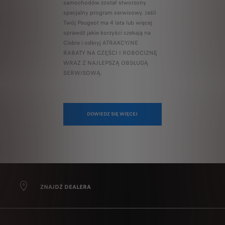
samochodów został stworzony
specjalny program serwisowy. Jeśli
Twój Peugeot ma 4 lata lub więcej
sprawdź jakie korzyści czekają na
Ciebie i odkryj ATRAKCYJNE
RABATY NA CZĘŚCI I ROBOCIZNĘ
WRAZ Z NAJLEPSZĄ OBSŁUGĄ
SERWISOWĄ.
DOWIEDZ SIĘ WIĘCEJ
ZNAJDŹ DEALERA