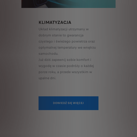
KLIMATYZACJA
Układ klimatyzacji utrzymany w
dobrym stanie to gwarancja
czystego i świeżego powietrza oraz
optymalnej temperatury we wnętrzu
samochodu.
Już dziś zapewnij sobie komfort i
wygodę w czasie podróży o każdej
porze roku, a przede wszystkim w
upalne dni.
DOWIEDŹ SIĘ WIĘCEJ