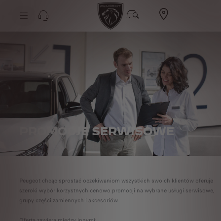
PROMOCJE SERWISOWE
Peugeot chcąc sprostać oczekiwaniom wszystkich swoich klientów oferuje
szeroki wybór korzystnych cenowo promocji na wybrane usługi serwisowe,
grupy części zamiennych i akcesoriów.
Oferta zawiera między innymi: