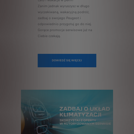
Lato i wakacje w pełni!
Zanim jednak wyruszysz w długo
wyczekiwaną, wakacyjną podróż,
zadbaj o swojego Peugeot i
odpowiednio przygotuj go do niej.
Gorące promocje serwisowe już na
Ciebie czekają.
DOWIEDŹ SIĘ WIĘCEJ