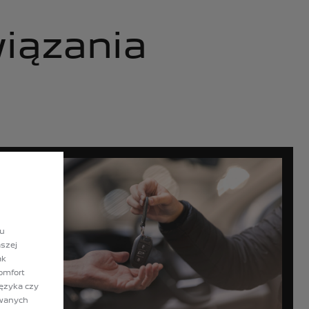
iązania
lu
szej
ak
omfort
języka czy
owanych