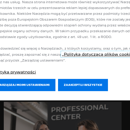
z nas usług. Nasza strona internetowa może również wykorzystywać Narz
Fachowe wsparcie
iotów trzecich w celu prezentowania reklam lepiej dopasowanych do prefer
kownika. Niektóre Narzędzia mogą być przetwarzane przez podmioty trzec
Certyfikowani eksperci towarzyszą Ci na każdym etapie, od
zibę poza Europejskim Obszarem Gospodarczym (EOG), które nie zostały je
wyboru najbardziej odpowiedniego samochodu po usługi
te decyzją stwierdzającą odpowiedni stopień ochrony wydaną przez właści
dostosowane do indywidualnych potrzeb. Zapewniają doradztwo
pejskie organy ochrony danych. W takim przypadku przekazanie danych o
i wsparcie w zakresie wszystkich potrzeb związanych z
odstawie zgody użytkownika, zgodnie z art. 49 ust. 1 lit. a RODO.
mobilnością firmy.
dowiedzieć się więcej o Narzędziach, z których korzystamy, oraz o tym, jak 
POZNAJ NASZĄ OFERTĘ
„Polityką dotyczącą plików cook
ądzać, proszę zapoznać się z naszą
nąć przycisk „Zarządzaj ustawieniami”.
ityka prywatności
ZARZĄDZAJ MOIMI USTAWIENIAMI
ZAAKCEPTUJ WSZYSTKIE