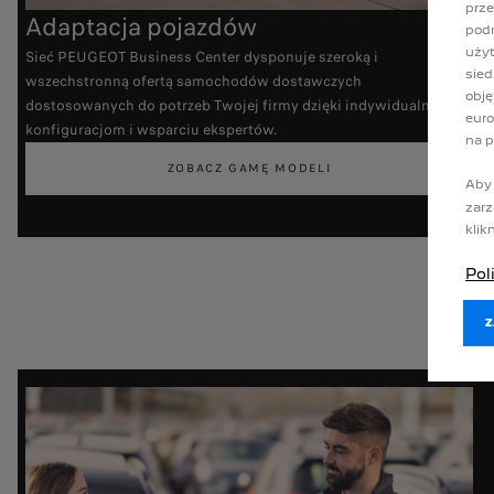
prze
Adaptacja pojazdów
podm
użyt
Sieć PEUGEOT Business Center dysponuje szeroką i
sied
wszechstronną ofertą samochodów dostawczych
obję
dostosowanych do potrzeb Twojej firmy dzięki indywidualnym
euro
konfiguracjom i wsparciu ekspertów.
na p
ZOBACZ GAMĘ MODELI
Aby 
zarz
klik
Pol