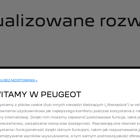
alizowane rozw
UJ BEZ AKCEPTOWANIA →
ITAMY W PEUGEOT
ystamy z plików cookie i/lub innych narzędzi śledzących („Narzędzia”) w ce
wnienia użytkownikowi jak najlepszego komfortu podczas korzystania z na
ny internetowej. Dzięki nim możemy zapewnić podstawowe funkcje, takie j
ieczeństwo, zarządzanie siecią oraz dostępność. Poprawiają one również k
ystania i funkcjonalność dzięki różnym funkcjom, takim jak rozpoznawanie 
amiętywanie wyników wyszukiwania, a tym samym podnoszą jakość ofer