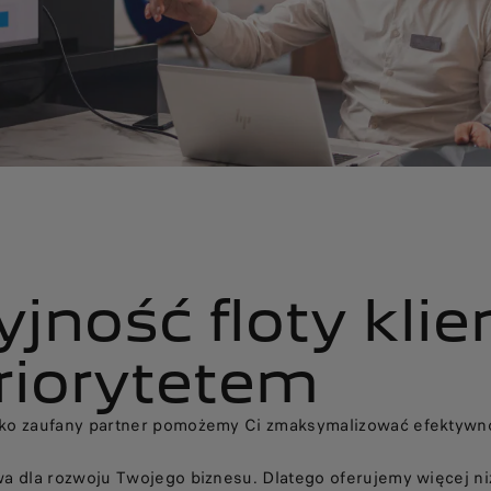
ność floty klien
riorytetem
jako zaufany partner pomożemy Ci zmaksymalizować efektyw
wa dla rozwoju Twojego biznesu. Dlatego oferujemy więcej ni