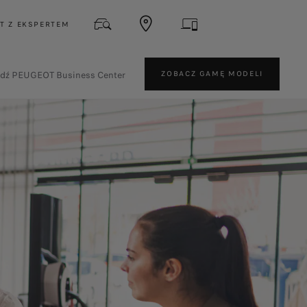
T Z EKSPERTEM
jdź PEUGEOT Business Center
ZOBACZ GAMĘ MODELI