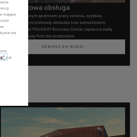
ędzia
Priorytetowa obsługa
encji
ie mające
Dzięki wydłużonym godzinom pracy serwisu, szybkiej
szcze
diagnostyce, priorytetowej obsłudze oraz samochodom
we
zastępczym sieć PEUGEOT Business Center zapewnia stałą
dbywa się
sprawność Twojej floty bez przestojów.
DOWIEDZ SIĘ WIĘCEJ
nimi
ie”
lub