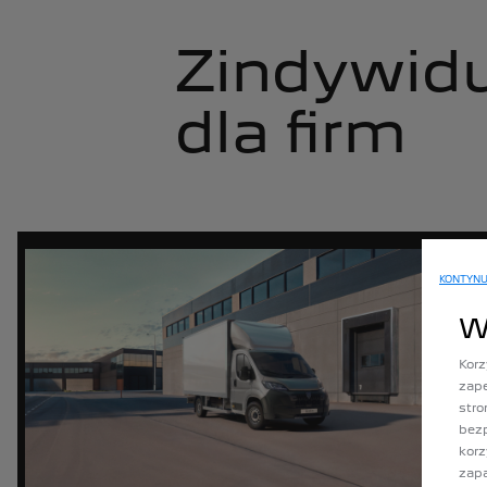
Zindywidu
dla firm
KONTYNU
W
Korz
zape
stro
bezp
korz
zap