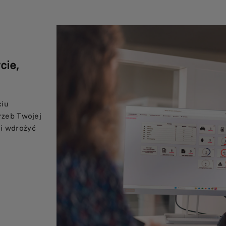
cie,
ciu
rzeb Twojej
i wdrożyć