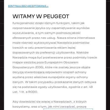
korzystania z naszej strony internetowej. Dzięki nim
KONTYNUUJ BEZ AKCEPTOWANIA →
możemy zapewnić podstawowe funkcje, takie jak
CENNIKI
bezpieczeństwo, zarządzanie siecią oraz dostępność.
WITAMY W PEUGEOT
Poprawiają one również komfort korzystania i
funkcjonalność dzięki różnym funkcjom, takim jak
rozpoznawanie języka czy zapamiętywanie wyników
wyszukiwania, a tym samym podnoszą jakość
KONTAKT
oferowanych przez nas usług. Nasza strona internetowa
może również wykorzystywać Narzędzia podmiotów
trzecich w celu prezentowania reklam lepiej
dopasowanych do preferencji użytkownika. Niektóre
ZAMÓW PEUGEOT ONLINE
Narzędzia mogą być przetwarzane przez podmioty trzecie
mające siedzibę poza Europejskim Obszarem
Gospodarczym (EOG), które nie zostały jeszcze objęte
decyzją stwierdzającą odpowiedni stopień ochrony
wydaną przez właściwe europejskie organy ochrony
danych. W takim przypadku przekazanie danych odbywa
GAMA
się na podstawie zgody użytkownika, zgodnie z art. 49
ust. 1 lit. a RODO.
Elektryczne
Aby dowiedzieć się więcej o Narzędziach, z których
Hybrydowe plug-in
korzystamy, oraz o tym, jak nimi zarządzać, proszę
Miejskie