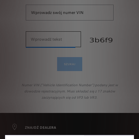
SZUKAJ
Numer VIN ("Vehicle Identification Number") podany jest w
dowodzie rejestracyjnym. Musi składać się z 17 znaków
zaczynających się od VF3 lub VR3.
Korzystamy z plików cookie i/lub innych narzędzi
ZNAJDŹ DEALERA
śledzących („Narzędzia”) w celu zapewnienia
użytkownikowi jak najlepszego komfortu podczas