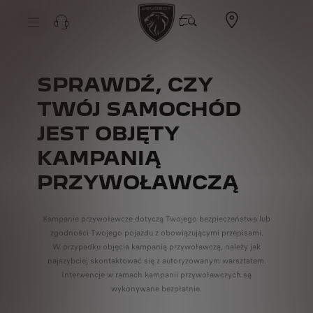
SPRAWDŹ, CZY
TWÓJ SAMOCHÓD
JEST OBJĘTY
KAMPANIĄ
PRZYWOŁAWCZĄ
Kampanie przywoławcze dotyczą Twojego bezpieczeństwa lub
zgodności Twojego pojazdu z obowiązującymi przepisami.
W przypadku objęcia kampanią przywoławczą, należy jak
najszybciej skontaktować się z autoryzowanym warsztatem.
Interwencje w ramach kampanii przywoławczych są
wykonywane bezpłatnie.