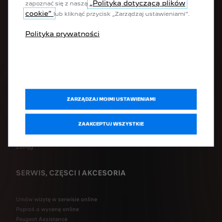
„Polityką dotyczącą plików
zapoznać się z naszą
SUV-y
cookie”
lub kliknąć przycisk „Zarządzaj ustawieniami”.
Hatchbacki / sedany
Kombi
Polityka prywatności
Dostawcze
Samochody adaptowane
SZYBKI DOSTĘP
Zamów Peugeot online
ZARZĄDZAJ MOIMI USTAWIENIAMI
Skonfiguruj swój samochód
Poproś o ofertę
ZAAKCEPTUJ WSZYSTKIE
Umów się na jazdę testową
Ładowanie akumulatora
Zasięg
SERWIS, CZĘSCI I AKCESORIA
Umów wizytę w serwisie online
Poproś o wycenę online
Peugeot Assistance