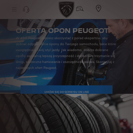
OFERTA OPON PEUGEOT
W ASO Peugeot możesz skorzystać z porad ekspertów, aby
dobrać odpowiednie opony do Twojego samochodu, takie które
uwzględniają Twój styl jazdy. Jak wiadomo, dobrze dobrane
opony zapewnią lepszą przyczepność i doskonałe trzymanie się
drogi, skuteczne hamowanie i oszczędność paliwa. Skorzystaj z
najlepszych ofert Peugeot.
UMÓW SIĘ DO SERWISU ON LINE