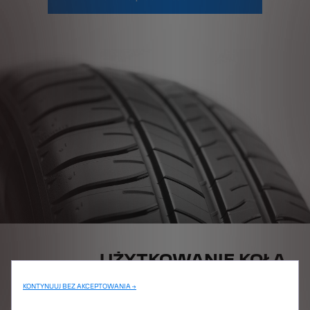
UŻYTKOWANIE KOŁA
ZAPASOWEGO
KONTYNUUJ BEZ AKCEPTOWANIA →