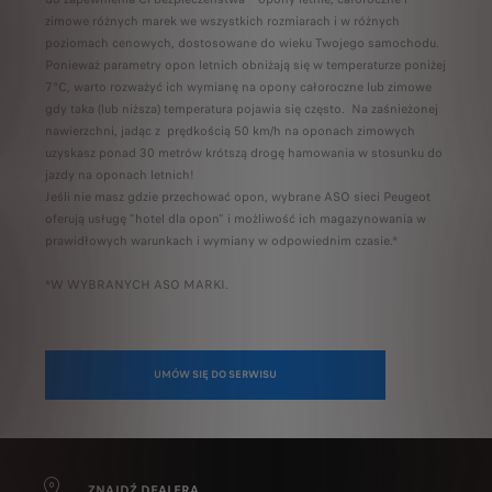
zimowe różnych marek we wszystkich rozmiarach i w różnych
poziomach cenowych, dostosowane do wieku Twojego samochodu.
Ponieważ parametry opon letnich obniżają się w temperaturze poniżej
7°C, warto rozważyć ich wymianę na opony całoroczne lub zimowe
gdy taka (lub niższa) temperatura pojawia się często. Na zaśnieżonej
nawierzchni, jadąc z prędkością 50 km/h na oponach zimowych
uzyskasz ponad 30 metrów krótszą drogę hamowania w stosunku do
jazdy na oponach letnich!
Jeśli nie masz gdzie przechować opon, wybrane ASO sieci Peugeot
oferują usługę "hotel dla opon" i możliwość ich magazynowania w
prawidłowych warunkach i wymiany w odpowiednim czasie.*
*W WYBRANYCH ASO MARKI.
UMÓW SIĘ DO SERWISU
ZNAJDŹ DEALERA