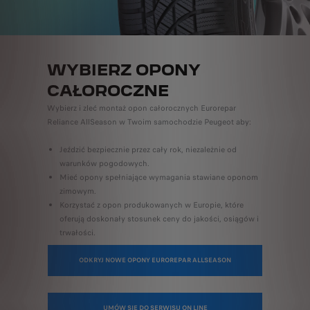
WYBIERZ OPONY
CAŁOROCZNE
Wybierz i zleć montaż opon całorocznych Eurorepar
Reliance AllSeason w Twoim samochodzie Peugeot aby:
Jeździć bezpiecznie przez cały rok, niezależnie od
warunków pogodowych.
Mieć opony spełniające wymagania stawiane oponom
zimowym.
Korzystać z opon produkowanych w Europie, które
oferują doskonały stosunek ceny do jakości, osiągów i
trwałości.
ODKRYJ NOWE OPONY EUROREPAR ALLSEASON
UMÓW SIĘ DO SERWISU ON LINE