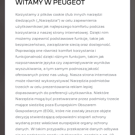
WITAMY W PEUGEOT
Korzystamy z plików cookie i/lub innych narzędzi
UŻYTKOWANIE KOŁA ZAPASOWEGO
DLACZ
śledzących („Narzędzia”) w celu zapewnienia
użytkownikowi jak najlepszego komfortu podczas
Aby można było zamontować koło zapasowe,
korzystania z naszej strony internetowej. Dzięki nim
samochód musi być na to przygotowany już w
możemy zapewnić podstawowe funkcje, takie jak
procesie produkcji. W nowych samochodach Peugeot,
Koło dojaz
bezpieczeństwo, zarządzanie siecią oraz dostępność.
koła zapasowe są dostępne jako wyposażenie
dzięki cze
Poprawiają one również komfort korzystania i
dodatkowe. Przy zakupie pojazdu należy wybrać
Ponadto jes
funkcjonalność dzięki różnym funkcjom, takim jak
fabryczną opcję "wstępnego przygotowania do
przez pojaz
rozpoznawanie języka czy zapamiętywanie wyników
montażu koła", by móc w prosty sposób zamontować
łatwiejszy.
wyszukiwania, a tym samym podnoszą jakość
koło przed wydaniem pojazdu przez dealera. Brak
UWAGA: pod
oferowanych przez nas usług. Nasza strona internetowa
fabrycznego przygotowania pojazdu oznacza, że w
ograniczyć
może również wykorzystywać Narzędzia podmiotów
razie przebicia opony trzeba będzie skorzystać z
dystansu 8
trzecich w celu prezentowania reklam lepiej
zestawu do naprawy opon.
dopasowanych do preferencji użytkownika. Niektóre
Pojazdy elektryczne i hybrydowe nie mogą być
Narzędzia mogą być przetwarzane przez podmioty trzecie
wyposażone w koło zapasowe ze względu na rozmiar
mające siedzibę poza Europejskim Obszarem
akumulatorów trakcyjnych. Alternatywnymi
Gospodarczym (EOG), które nie zostały jeszcze objęte
rozwiązaniami są w tym przypadku zestawy do
decyzją stwierdzającą odpowiedni stopień ochrony
naprawy opon.
wydaną przez właściwe europejskie organy ochrony
danych. W takim przypadku przekazanie danych odbywa