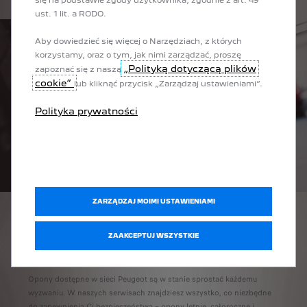
się na podstawie zgody użytkownika, zgodnie z art. 49
ust. 1 lit. a RODO.
Aby dowiedzieć się więcej o Narzędziach, z których
korzystamy, oraz o tym, jak nimi zarządzać, proszę
„Polityką dotyczącą plików
zapoznać się z naszą
cookie”
lub kliknąć przycisk „Zarządzaj ustawieniami”.
Polityka prywatności
ZARZĄDZAJ MOIMI USTAWIENIAMI
PRZECHOWYWANIE OPON I
ZAAKCEPTUJ WSZYSTKIE
KÓŁ
Opony dostępne w sieci Peugeot są w stanie sprostać każdemu
wyzwaniu. W naszych serwisach znajdziesz wszystko, co niezbędne
do zapewnienia Ci bezpieczeństwa – opony letnie, całoroczne i