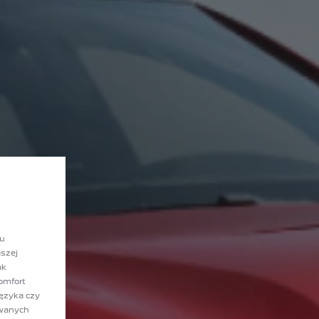
lu
szej
ak
omfort
języka czy
owanych