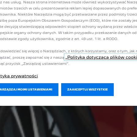
z nas usług. Nasza strona internetowa może również wykorzystywać Narz
iotów trzecich w celu prezentowania reklam lepiej dopasowanych do prefer
kownika. Niektóre Narzędzia mogą być przetwarzane przez podmioty trzec
zibę poza Europejskim Obszarem Gospodarczym (EOG), które nie zostały je
te decyzją stwierdzającą odpowiedni stopień ochrony wydaną przez właści
pejskie organy ochrony danych. W takim przypadku przekazanie danych o
odstawie zgody użytkownika, zgodnie z art. 49 ust. 1 lit. a RODO.
dowiedzieć się więcej o Narzędziach, z których korzystamy, oraz o tym, jak 
„Polityką dotyczącą plików cook
ądzać, proszę zapoznać się z naszą
nąć przycisk „Zarządzaj ustawieniami”.
ityka prywatności
ZARZĄDZAJ MOIMI USTAWIENIAMI
ZAAKCEPTUJ WSZYSTKIE