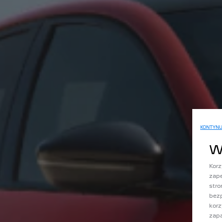
KONTYNU
W
Korz
zape
stro
bezp
korz
zap