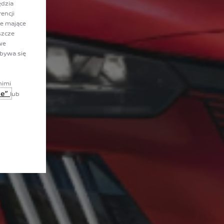
ędzia
encji
ie mające
szcze
we
dbywa się
nimi
ie”
lub