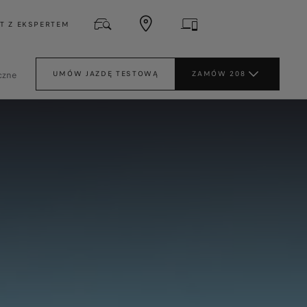
T Z EKSPERTEM
czne
UMÓW JAZDĘ TESTOWĄ
ZAMÓW 208