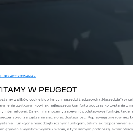
UJ BEZ AKCEPTOWANIA →
ITAMY W PEUGEOT
ystamy z plików cookie i/lub innych narzędzi śledzących („Narzędzia”) w ce
wnienia użytkownikowi jak najlepszego komfortu podczas korzystania z na
ny internetowej. Dzięki nim możemy zapewnić podstawowe funkcje, takie j
ieczeństwo, zarządzanie siecią oraz dostępność. Poprawiają one również k
ystania i funkcjonalność dzięki różnym funkcjom, takim jak rozpoznawanie 
amiętywanie wyników wyszukiwania, a tym samym podnoszą jakość ofer