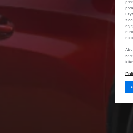
prze
podm
użyt
sied
obję
euro
na p
Aby 
zarz
klik
Pol