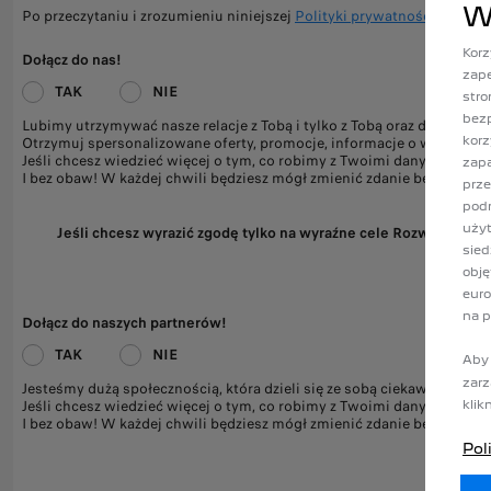
W
Po przeczytaniu i zrozumieniu niniejszej
Polityki prywatności
, wyraż
Korz
Dołącz do nas!
zape
TAK
NIE
stro
bezp
Lubimy utrzymywać nasze relacje z Tobą i tylko z Tobą oraz dostoso
Otrzymuj spersonalizowane oferty, promocje, informacje o wydarzenia
korz
Jeśli chcesz wiedzieć więcej o tym, co robimy z Twoimi danymi, zajrzyj
zap
I bez obaw! W każdej chwili będziesz mógł zmienić zdanie bezpośred
prze
podm
użyt
Jeśli chcesz wyrazić zgodę tylko na wyraźne cele Rozwiń
sied
obję
euro
na p
Dołącz do naszych partnerów!
TAK
NIE
Aby 
zarz
Jesteśmy dużą społecznością, która dzieli się ze sobą ciekawymi rze
Jeśli chcesz wiedzieć więcej o tym, co robimy z Twoimi danymi, zajrzy
klik
I bez obaw! W każdej chwili będziesz mógł zmienić zdanie bezpośred
Pol