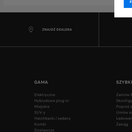
ZNAJDŹ DEALERA
GAMA
SZYBK
Elektryczne
Zamów P
Hybrydowe plug-in
Skonfig
Miejskie
Poproś o
SUV-y
Umów się
Hatchbacki / sedany
Ładowan
Kombi
Zasięg
Dostawcze