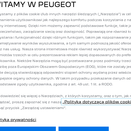
ITAMY W PEUGEOT
am zgodę na przetwarzanie moich Danych w następujących celach:
ystamy z plików cookie i/lub innych narzędzi śledzących („Narzędzia”) w ce
wnienia użytkownikowi jak najlepszego komfortu podczas korzystania z na
ny internetowej. Dzięki nim możemy zapewnić podstawowe funkcje, takie j
ieczeństwo, zarządzanie siecią oraz dostępność. Poprawiają one również k
wywać Twoje doświadczenia z nami!
ch i inne fajne treści od naszych marek. Bądźmy w kontakcie!
ystania i funkcjonalność dzięki różnym funkcjom, takim jak rozpoznawanie 
 do sekcji 4.c/4.f) do naszego
Polityki prywatności
.
amiętywanie wyników wyszukiwania, a tym samym podnoszą jakość ofer
nio na
https://preferences.stellantis.com
.
z nas usług. Nasza strona internetowa może również wykorzystywać Narz
iotów trzecich w celu prezentowania reklam lepiej dopasowanych do prefer
kownika. Niektóre Narzędzia mogą być przetwarzane przez podmioty trzec
zibę poza Europejskim Obszarem Gospodarczym (EOG), które nie zostały je
te decyzją stwierdzającą odpowiedni stopień ochrony wydaną przez właści
pejskie organy ochrony danych. W takim przypadku przekazanie danych o
odstawie zgody użytkownika, zgodnie z art. 49 ust. 1 lit. a RODO.
dowiedzieć się więcej o Narzędziach, z których korzystamy, oraz o tym, jak 
„Polityką dotyczącą plików cook
ądzać, proszę zapoznać się z naszą
czami! Jeśli chcesz poznać naszych niesamowitych partnerów i pozwolić 
j do sekcji 4.h) do naszego
Polityki prywatności
.
nąć przycisk „Zarządzaj ustawieniami”.
nio na
https://preferences.stellantis.com
.
ityka prywatności