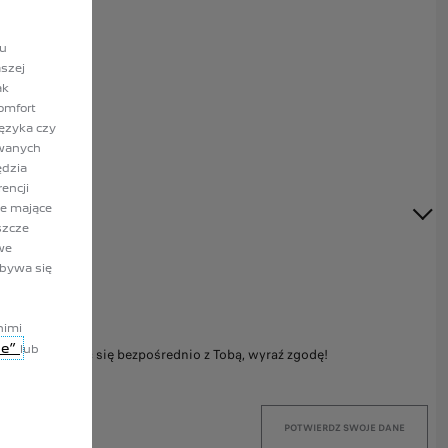
lu
szej
ak
omfort
języka czy
owanych
ędzia
encji
ie mające
szcze
we
dbywa się
nimi
ie”
lub
im komunikować się bezpośrednio z Tobą, wyraź zgodę!
POTWIERDZ SWOJE DANE