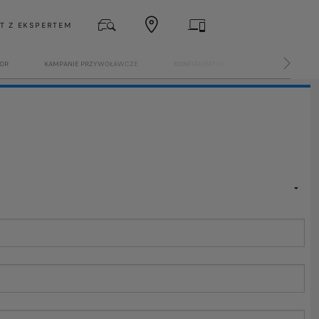
T Z EKSPERTEM
OR
KAMPANIE PRZYWOŁAWCZE
KONFIGURATOR
CENNIKI I KATAL
NASTĘP