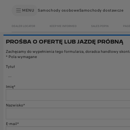
MENU
Samochody osobowe
Samochody dostawcze
DEALER-LOCATOR
KEEP ME INFORMED
SALES POPIN
PAGE
PROŚBA O OFERTĘ LUB JAZDĘ PRÓBNĄ
Zachęcamy do wypełnienia tego formularza, doradca handlowy skontakt
* Pola wymagane
Tytuł
Imię*
Nazwisko*
E-mail*