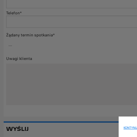
Telefon*
Żądany termin spotkania*
Uwagi klienta
WYŚLIJ
KONTYNU