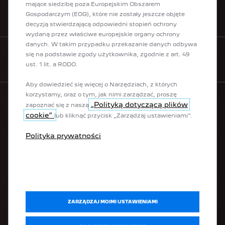
mające siedzibę poza Europejskim Obszarem
Gospodarczym (EOG), które nie zostały jeszcze objęte
KONTAKT
decyzją stwierdzającą odpowiedni stopień ochrony
wydaną przez właściwe europejskie organy ochrony
danych. W takim przypadku przekazanie danych odbywa
się na podstawie zgody użytkownika, zgodnie z art. 49
ZAMÓW PEUGEOT ONLINE
ust. 1 lit. a RODO.
Aby dowiedzieć się więcej o Narzędziach, z których
korzystamy, oraz o tym, jak nimi zarządzać, proszę
„Polityką dotyczącą plików
zapoznać się z naszą
cookie”
GAMA
lub kliknąć przycisk „Zarządzaj ustawieniami”.
Polityka prywatności
Elektryczne
Hybrydowe plug-in
Miejskie
SUV-y
Hatchbacki / sedany
Kombi
ZARZĄDZAJ MOIMI USTAWIENIAMI
Dostawcze
Samochody adaptowane