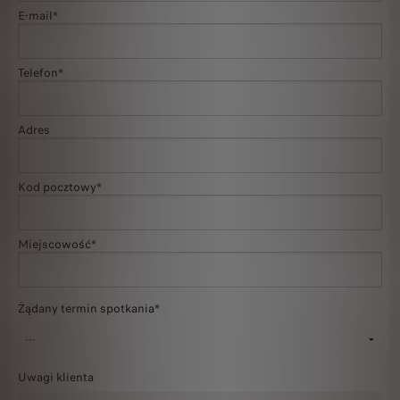
E-mail*
Telefon*
Adres
Kod pocztowy*
Miejscowość*
Żądany termin spotkania*
Uwagi klienta