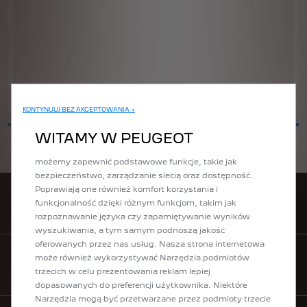
1000
Korzystamy z plików cookie i/lub innych narzędzi
KONTYNUUJ BEZ AKCEPTOWANIA →
śledzących („Narzędzia”) w celu zapewnienia
użytkownikowi jak najlepszego komfortu podczas
WITAMY W PEUGEOT
WYŚLIJ
korzystania z naszej strony internetowej. Dzięki nim
możemy zapewnić podstawowe funkcje, takie jak
bezpieczeństwo, zarządzanie siecią oraz dostępność.
Poprawiają one również komfort korzystania i
funkcjonalność dzięki różnym funkcjom, takim jak
ZNAJDŹ DEALERA
rozpoznawanie języka czy zapamiętywanie wyników
wyszukiwania, a tym samym podnoszą jakość
oferowanych przez nas usług. Nasza strona internetowa
może również wykorzystywać Narzędzia podmiotów
CENNIKI
trzecich w celu prezentowania reklam lepiej
dopasowanych do preferencji użytkownika. Niektóre
Narzędzia mogą być przetwarzane przez podmioty trzecie