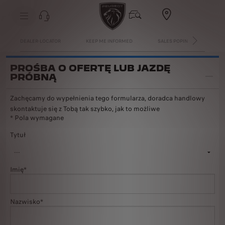
DEALER-LOCATOR
KEEP ME INFORMED
SALES POPIN
PAGE
NASTĘPNY
PROŚBA O OFERTĘ LUB JAZDĘ
PRÓBNĄ
Zachęcamy do wypełnienia tego formularza, doradca handlowy
skontaktuje się z Tobą tak szybko, jak to możliwe
* Pola wymagane
Tytuł
Imię*
Nazwisko*