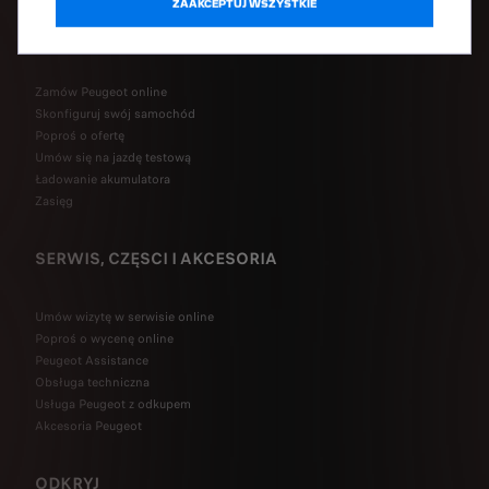
ZAAKCEPTUJ WSZYSTKIE
SZYBKI DOSTĘP
Zamów Peugeot online
Skonfiguruj swój samochód
Poproś o ofertę
Umów się na jazdę testową
Ładowanie akumulatora
Zasięg
SERWIS, CZĘSCI I AKCESORIA
Umów wizytę w serwisie online
Poproś o wycenę online
Peugeot Assistance
Obsługa techniczna
Usługa Peugeot z odkupem
Akcesoria Peugeot
ODKRYJ