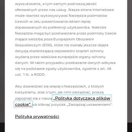
wyszukiwania, a tym samym podnoszą jakość
jednostki PureTech i BlueHDi.
oferowanych przez nas usług. Nasza strona internetowa
WYBIERZ SILNIK
może również wykorzystywać Narzędzia podmiotów
W zależności od wybranej wersji możesz następnie wybrać silnik, który
trzecich w celu prezentowania reklam lepiej
wolisz.
dopasowanych do preferencji użytkownika. Niektóre
Możesz wybrać silnik elektryczny jeśli jest dostępny dla wybranego
Narzędzia mogą być przetwarzane przez podmioty trzecie
poziomu wyposażenia Peugeot Rifter. Jeśli wolisz silnik spalinowy, są
mające siedzibę poza Europejskim Obszarem
dostępne jednostki BlueHDi i PureTech.
Gospodarczym (EOG), które nie zostały jeszcze objęte
decyzją stwierdzającą odpowiedni stopień ochrony
STYLISTYKA I TECHNOLOGIE
wydaną przez właściwe europejskie organy ochrony
danych. W takim przypadku przekazanie danych odbywa
W zależności od wybranej wersji masz możliwość dobrania elementów
się na podstawie zgody użytkownika, zgodnie z art. 49
stylistycznych oraz technologii.
ust. 1 lit. a RODO.
Jeśli chodzi o stylistykę, oferujemy różne obręcze kół, wykończenie
kierownicy, światła LED oraz elementy zespołu zegarów.
Aby dowiedzieć się więcej o Narzędziach, z których
A jeśli chodzi o technologie, niektóre z wybranych wersji mają w
korzystamy, oraz o tym, jak nimi zarządzać, proszę
standardowym wyposażeniu takie technologie jak Peugeot i-Cockpit 3D,
„Polityką dotyczącą plików
zapoznać się z naszą
system Night-Vision, Peugeot Drive Assist Plus itd.
cookie”
WYMIARY PEUGEOT RIFTER
lub kliknąć przycisk „Zarządzaj ustawieniami”.
Jak przystało na miejski hybrydowy samochód, Peugeot Rifter ma 4403 mm
Polityka prywatności
długości, 1848 mm szerokości i 1874 mm wysokości.