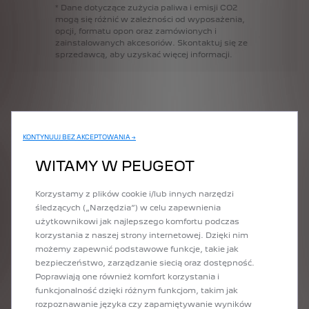
*
Dane
dotyczące
zużycia
paliwa
i
emisji
CO2
mogą
się
różnić
w
zależności
od
wyposażenia,
opcji,
formatu
opon
oraz
zamówionych
i
zainstalowanych
akcesoriów.
Skontaktuj
się
ze
sprzedawcą,
aby
uzyskać
więcej
informacji.
Podane ceny i specyfikacje dotyczą pojazdów już wyprodukowanych.
KONTYNUUJ BEZ AKCEPTOWANIA →
SKONFIGURUJ SWÓJ PEUGEOT
WITAMY W PEUGEOT
RIFTER
Jesteś zainteresowany(a) nowym elektrycznym modelem lub modelem z
Korzystamy z plików cookie i/lub innych narzędzi
silnikiem spalinowym? Spersonalizuj wybrany Peugeot za pomocą
śledzących („Narzędzia”) w celu zapewnienia
konfiguratora – wybierz poziom wykończenia, silnik, kolor lakieru,
użytkownikowi jak najlepszego komfortu podczas
wyposażenie i wyobraź sobie, że już siedzisz za kierownicą swojego przyszłego
korzystania z naszej strony internetowej. Dzięki nim
Peugeot Rifter!
możemy zapewnić podstawowe funkcje, takie jak
ODKRYJ DOSTĘPNE WERSJE
bezpieczeństwo, zarządzanie siecią oraz dostępność.
Poprawiają one również komfort korzystania i
W zależności od wybranej wersji możesz następnie wybrać silnik, który wolisz.
funkcjonalność dzięki różnym funkcjom, takim jak
Możesz wybrać silnik elektryczny, jeśli jest dostępny dla wybranego poziomu
rozpoznawanie języka czy zapamiętywanie wyników
wyposażenia Peugeot Rifter. Jeśli wolisz silnik spalinowy, są dostępne