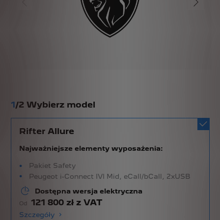
1
/
2 Wybierz model
Rifter Allure
Najważniejsze elementy wyposażenia:
Pakiet Safety
Peugeot i-Connect IVI Mid, eCall/bCall, 2xUSB
Dostępna wersja elektryczna
121 800 zł z VAT
Od
Szczegóły