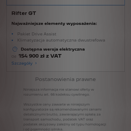
Rifter GT
Najważniejsze elementy wyposażenia:
Pakiet Drive Assist
Klimatyzacja automatyczna dwustrefowa
Dostępna wersja elektryczna
154 900 zł z VAT
Od
Szczegóły
Postanowienia prawne
Niniejsza
informacja
nie
stanowi
oferty
w
rozumieniu
art.
66
kodeksu
cywilnego.
Wszystkie
ceny
zawarte
w
niniejszym
konfiguratorze
są
rekomendowanymi
cenami
detalicznymi
brutto,
zawierającymi
opłatę
za
transport
samochodu,
podatek
VAT
oraz
podatek
akcyzowy
zależny
od
typu
homologacji
i
od
pojemności
silnika.