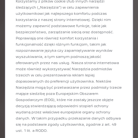
Korzystamy z plików cookie i/lub innych narzędzi
śledzących („Narzędzia”) w celu zapewnienia
użytkownikowi jak najlepszego komfortu podczas
Opowiedz nam o początkach stworzenia 9X8 PEUGEOT w
korzystania z naszej strony internetowej. Dzięki nim
wersji LEGO® TECHNIC™.
możemy zapewnić podstawowe funkcje, takie jak
Fani LEGO® TECHNIC™ są często fanami motoryzacji, w tym
bezpieczeństwo, zarządzanie siecią oraz dostępność.
przede wszystkim samochodów. Nasze zespoły nieustannie
Poprawiają one również komfort korzystania i
poszukują nowych pomysłów, które moglibyśmy dodać do
funkcjonalność dzięki różnym funkcjom, takim jak
kolekcji LEGO® TECHNIC™. Przede wszystkim szukamy
rozpoznawanie języka czy zapamiętywanie wyników
oryginalnego modelu samochodu, którego wyjątkowe elementy
wyszukiwania, a tym samym podnoszą jakość
sprawiają, że się wyróżnia na tle innych aut. Właśnie to
oferowanych przez nas usług. Nasza strona internetowa
odkryliśmy w postaci modelu 9X8 dwa lata temu. Nasi
może również wykorzystywać Narzędzia podmiotów
projektanci pracowali przez kilka miesięcy, zanim skontaktowali
trzecich w celu prezentowania reklam lepiej
się z PEUGEOT w celu zaprezentowania projektu. Mieliśmy wtedy
dopasowanych do preferencji użytkownika. Niektóre
już gotowy model do zaprezentowania. Zespoły Peugeota od
Narzędzia mogą być przetwarzane przez podmioty trzecie
razu z entuzjazmem podeszły do pomysłu stworzenia repliki ich
mające siedzibę poza Europejskim Obszarem
hipersamochodu 9X8 z klocków LEGO®.
Gospodarczym (EOG), które nie zostały jeszcze objęte
Jakie były etapy tworzenia tego nowego modelu?
decyzją stwierdzającą odpowiedni stopień ochrony
Jak wspomniałem, wymagało to najpierw pracy z naszej strony,
wydaną przez właściwe europejskie organy ochrony
żeby przedstawić PEUGEOT dobrze opracowany projekt.
danych. W takim przypadku przekazanie danych odbywa
Kiedy rozpoczęliśmy współpracę w styczniu 2022 r., nasze sesje
się na podstawie zgody użytkownika, zgodnie z art. 49
robocze odbywały się
ust. 1 lit. a RODO.
bardzo często. Odbywaliśmy godzinne spotkania co drugi