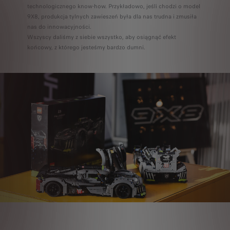
technologicznego know-how. Przykładowo, jeśli chodzi o model
9X8, produkcja tylnych zawieszeń była dla nas trudna i zmusiła
nas do innowacyjności.
Wszyscy daliśmy z siebie wszystko, aby osiągnąć efekt
końcowy, z którego jesteśmy bardzo dumni.