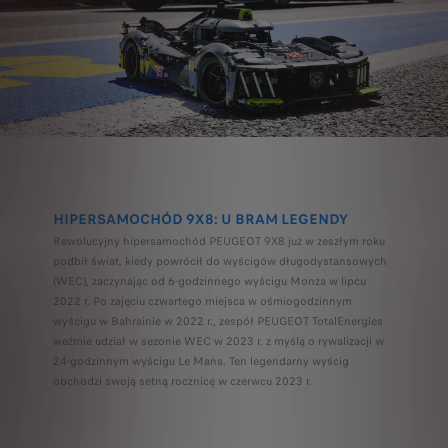
HIPERSAMOCHÓD 9X8: U BRAM LEGENDY
Rewolucyjny hipersamochód PEUGEOT 9X8 już w zeszłym roku
podbił świat, kiedy powrócił do wyścigów długodystansowych
(WEC), zaczynając od 6-godzinnego wyścigu Monza w lipcu
2022 r. Po zajęciu czwartego miejsca w ośmiogodzinnym
wyścigu w Bahrainie w 2022 r., zespół PEUGEOT TotalEnergies
weźmie udział w sezonie WEC w 2023 r. z myślą o rywalizacji w
24-godzinnym wyścigu Le Mans. Ten legendarny wyścig
obchodzi swoją setną rocznicę w czerwcu 2023 r.