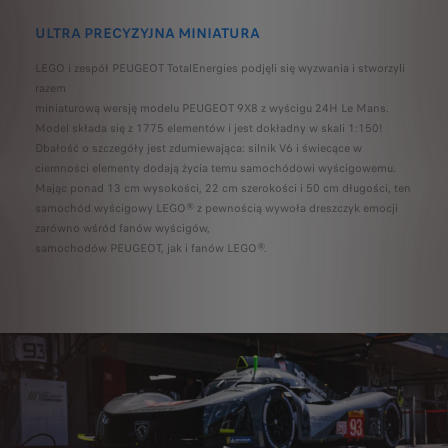
ULTRA PRECYZYJNA MINIATURA
LEGO i zespół PEUGEOT TotalEnergies podjęli się wyzwania i stworzyli
razem
miniaturową wersję modelu PEUGEOT 9X8 z wyścigu 24H Le Mans.
Model składa się z 1775 elementów i jest dokładny w skali 1:150!
Dbałość o szczegóły jest zdumiewająca: silnik V6 i świecące w
ciemności elementy dodają życia temu samochódowi wyścigowemu.
Mając ponad 13 cm wysokości, 22 cm szerokości i 50 cm długości, ten
samochód wyścigowy LEGO® z pewnością wywoła dreszczyk emocji
zarówno wśród fanów wyścigów,
samochodów PEUGEOT, jak i fanów LEGO®.