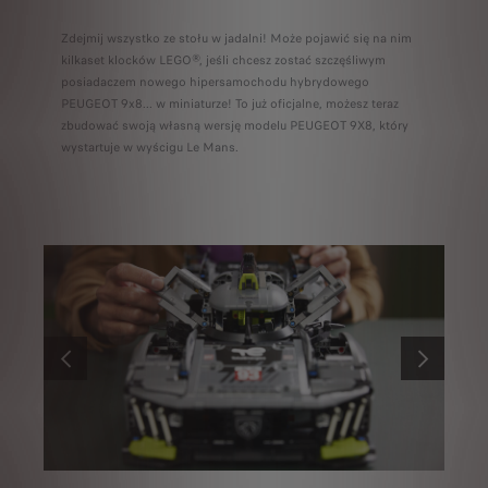
Zdejmij wszystko ze stołu w jadalni! Może pojawić się na nim
kilkaset klocków LEGO®, jeśli chcesz zostać szczęśliwym
posiadaczem nowego hipersamochodu hybrydowego
PEUGEOT 9x8... w miniaturze! To już oficjalne, możesz teraz
zbudować swoją własną wersję modelu PEUGEOT 9X8, który
wystartuje w wyścigu Le Mans.
POPRZEDNI
NASTĘPNY