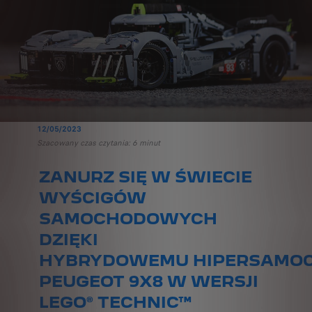
12/05/2023
Szacowany czas czytania: 6 minut
ZANURZ SIĘ W ŚWIECIE
WYŚCIGÓW
SAMOCHODOWYCH
DZIĘKI
HYBRYDOWEMU
HIPERSAMO
PEUGEOT 9X8 W WERSJI
LEGO® TECHNIC™