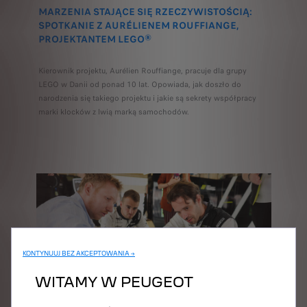
MARZENIA STAJĄCE SIĘ RZECZYWISTOŚCIĄ:
SPOTKANIE Z AURÉLIENEM ROUFFIANGE,
PROJEKTANTEM LEGO®
Kierownik projektu, Aurélien Rouffiange, pracuje dla grupy
LEGO w Danii od ponad 10 lat. Opowiada, jak doszło do
narodzenia się takiego projektu i jakie są sekrety współpracy
marki klocków z lwią marką samochodów.
KONTYNUUJ BEZ AKCEPTOWANIA →
WITAMY W PEUGEOT