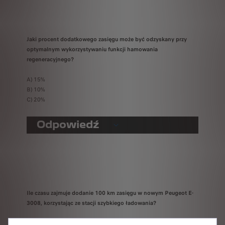
Jaki procent dodatkowego zasięgu może być odzyskany przy
optymalnym wykorzystywaniu funkcji hamowania
regeneracyjnego?
A) 15%
B) 10%
C) 20%
Odpowiedź
Ile czasu zajmuje dodanie 100 km zasięgu w nowym Peugeot E-
3008, korzystając ze stacji szybkiego ładowania?
A) 15 minut