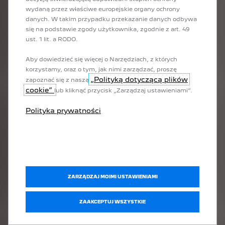
wydaną przez właściwe europejskie organy ochrony
danych. W takim przypadku przekazanie danych odbywa
się na podstawie zgody użytkownika, zgodnie z art. 49
Jaki procent właścicieli pojazdów elektrycznych ładuje je w
ust. 1 lit. a RODO.
domu?
Aby dowiedzieć się więcej o Narzędziach, z których
A) 83%
korzystamy, oraz o tym, jak nimi zarządzać, proszę
B) 70%
„Polityką dotyczącą plików
zapoznać się z naszą
C) 88%
cookie”
lub kliknąć przycisk „Zarządzaj ustawieniami”.
Odpowiedź
Polityka prywatności
Której z aplikacji mobilnych, między innymi, można użyć do
ZARZĄDZAJ MOIMI USTAWIENIAMI
zdalnej konfiguracji ustawień wnętrza elektrycznego pojazdu
PEUGEOT?
ZAAKCEPTUJ WSZYSTKIE
A) Connect You
B) MyPeugeot