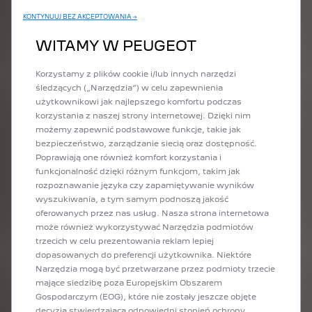
B) 20 minut
KONTYNUUJ BEZ AKCEPTOWANIA →
C) 10 minut
WITAMY W PEUGEOT
Odpowiedź
Korzystamy z plików cookie i/lub innych narzędzi
śledzących („Narzędzia”) w celu zapewnienia
użytkownikowi jak najlepszego komfortu podczas
korzystania z naszej strony internetowej. Dzięki nim
możemy zapewnić podstawowe funkcje, takie jak
bezpieczeństwo, zarządzanie siecią oraz dostępność.
Jaka instalacja jest zalecana do ładowania elektrycznego
Poprawiają one również komfort korzystania i
samochodu w domu?
funkcjonalność dzięki różnym funkcjom, takim jak
rozpoznawanie języka czy zapamiętywanie wyników
A) Wzmocnione gniazdo domowe
wyszukiwania, a tym samym podnoszą jakość
B) Stacja ładowania Wallbox
oferowanych przez nas usług. Nasza strona internetowa
C) Standardowe gniazdko do ładowania
może również wykorzystywać Narzędzia podmiotów
trzecich w celu prezentowania reklam lepiej
dopasowanych do preferencji użytkownika. Niektóre
Odpowiedź
Narzędzia mogą być przetwarzane przez podmioty trzecie
mające siedzibę poza Europejskim Obszarem
Gospodarczym (EOG), które nie zostały jeszcze objęte
decyzją stwierdzającą odpowiedni stopień ochrony