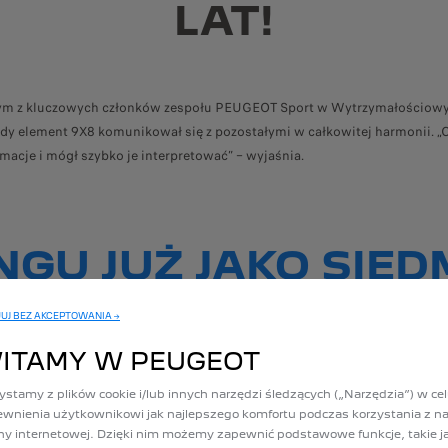
LAT!
jednym z kluczowych członków zespołu PEUGEOT Sport w Wytrzymałościowy
żdy element 9X8 komunikował się z pozostałymi w całkowitej harmonii.
acje i mógł szybko je interpretować” – wyjaśnia.
NGU JUŻ JAKO SIED
UJ BEZ AKCEPTOWANIA →
pasją. Już wieku siedmiu lat uprawiał karting i oglądał rajdy z rodziną, dl
ITAMY W PEUGEOT
czonych z pracą w PSA Motorsport dołączył do zespołu PEUGEOT Sport, 
nawet Formuła E.
ystamy z plików cookie i/lub innych narzędzi śledzących („Narzędzia”) w ce
wnienia użytkownikowi jak najlepszego komfortu podczas korzystania z na
ny internetowej. Dzięki nim możemy zapewnić podstawowe funkcje, takie j