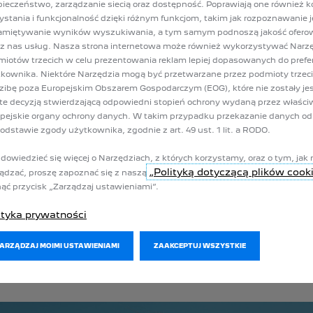
ieczeństwo, zarządzanie siecią oraz dostępność. Poprawiają one również k
ystania i funkcjonalność dzięki różnym funkcjom, takim jak rozpoznawanie 
EJ NIŻ ZESPÓŁ, TO 
amiętywanie wyników wyszukiwania, a tym samym podnoszą jakość ofer
z nas usług. Nasza strona internetowa może również wykorzystywać Narz
iotów trzecich w celu prezentowania reklam lepiej dopasowanych do prefer
kownika. Niektóre Narzędzia mogą być przetwarzane przez podmioty trzec
zibę poza Europejskim Obszarem Gospodarczym (EOG), które nie zostały je
 dotyczącymi osiągów. „Technologia i osiągi to sprzymierzeńcy, ale też
te decyzją stwierdzającą odpowiedni stopień ochrony wydaną przez właści
zawsze prawda”. Julien dzieli się także zakulisowymi szczegółami na temat
pejskie organy ochrony danych. W takim przypadku przekazanie danych o
ektórych sesjach, mechanicy przygotowywali dla mnie tabliczki, które pok
odstawie zgody użytkownika, zgodnie z art. 49 ust. 1 lit. a RODO.
dowiedzieć się więcej o Narzędziach, z których korzystamy, oraz o tym, jak 
„Polityką dotyczącą plików cook
ądzać, proszę zapoznać się z naszą
 wkrocz do świata innowacji PEUGEOT Sport.
nąć przycisk „Zarządzaj ustawieniami”.
ityka prywatności
ZARZĄDZAJ MOIMI USTAWIENIAMI
ZAAKCEPTUJ WSZYSTKIE