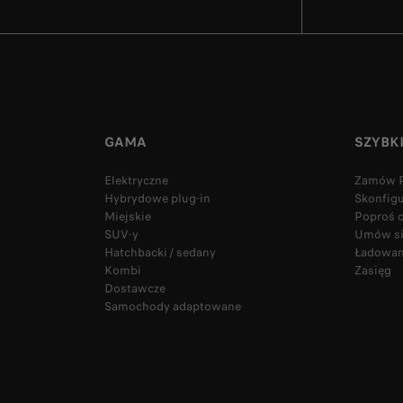
GAMA
SZYBK
Elektryczne
Zamów P
Hybrydowe plug-in
Skonfig
Miejskie
Poproś o
SUV-y
Umów się
Hatchbacki / sedany
Ładowan
Kombi
Zasięg
Dostawcze
Samochody adaptowane