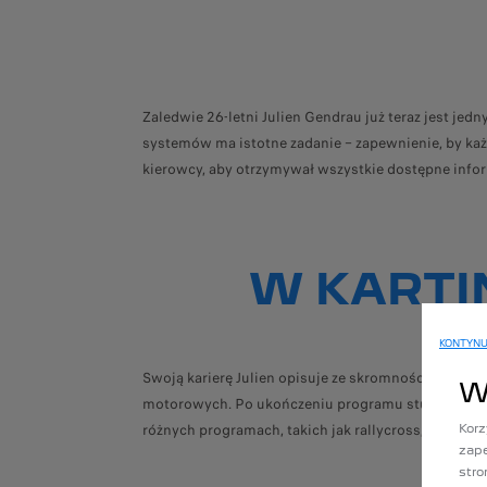
Zaledwie 26‑letni Julien Gendrau już teraz jest 
systemów ma istotne zadanie – zapewnienie, by ka
kierowcy, aby otrzymywał wszystkie dostępne inform
W KARTI
KONTYNU
Swoją karierę Julien opisuje ze skromnością, ale i z 
W
motorowych. Po ukończeniu programu studiów połą
różnych programach, takich jak rallycross, WRC, a 
Korz
zape
stro