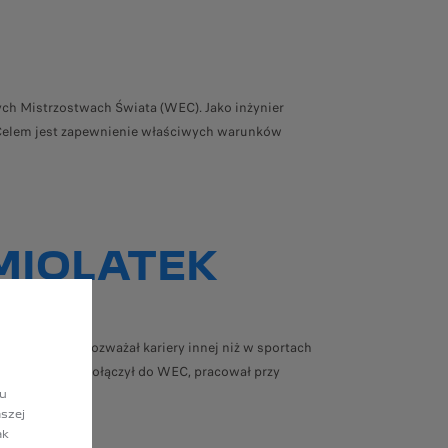
ch Mistrzostwach Świata (WEC). Jako inżynier
 „Celem jest zapewnienie właściwych warunków
MIOLATEK
atego nigdy nie rozważał kariery innej niż w sportach
gdzie, zanim dołączył do WEC, pracował przy
lu
szej
ak