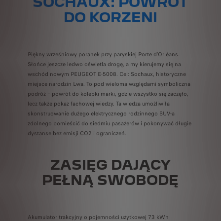
SOCHAUX: POWRÓT
DO KORZENI
Piękny wrześniowy poranek przy paryskiej Porte d’Orléans.
Słońce jeszcze ledwo oświetla drogę, a my kierujemy się na
wschód nowym PEUGEOT E-5008. Cel: Sochaux, historyczne
miejsce narodzin Lwa. To pod wieloma względami symboliczna
podróż – powrót do kolebki marki, gdzie wszystko się zaczęło,
lecz także pokaz fachowej wiedzy. Ta wiedza umożliwiła
skonstruowanie dużego elektrycznego rodzinnego SUV‑a
zdolnego pomieścić do siedmiu pasażerów i pokonywać długie
dystanse bez emisji CO2 i ograniczeń.
ZASIĘG DAJĄCY
PEŁNĄ SWOBODĘ
Akumulator trakcyjny o pojemności użytkowej 73 kWh