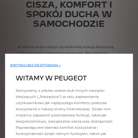
CISZA, KOMFORT I
SPOKÓJ DUCHA W
SAMOCHODZIE
W kabinie można cieszyć się doskonałą izolacją akustyczną,
cichą atmosferą i nienaganną ergonomią. Panoramiczny
i‑Cockpit® wyświetla wszystkie kluczowe informacje w polu
widzenia kierowcy, dzięki czemu nie musi on odrywać wzroku
KONTYNUUJ BEZ AKCEPTOWANIA →
od drogi i zaprzątać sobie głowy. Kilometry mijają, a krajobraz
WITAMY W PEUGEOT
za oknem się zmienia. Niziny ustępują miejsca pagórkom
porośniętym jodłami, a po chwili oczom ukazuje się rzeka
Doubs. Zatrzymujemy się w forcie Mont‑Bart, położonym na
Korzystamy z plików cookie i/lub innych narzędzi
wysokości 497 m n.p.m., skąd we wszystkich kierunkach
śledzących („Narzędzia”) w celu zapewnienia
roztacza się panorama regionu Montbéliard.
użytkownikowi jak najlepszego komfortu podczas
korzystania z naszej strony internetowej. Dzięki nim
możemy zapewnić podstawowe funkcje, takie jak
bezpieczeństwo, zarządzanie siecią oraz dostępność.
Poprawiają one również komfort korzystania i
POPRZEDNI
NASTĘPNY
funkcjonalność dzięki różnym funkcjom, takim jak