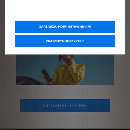
DISCOVER THE E-5008!
ZARZĄDZAJ MOIMI USTAWIENIAMI
ZAAKCEPTUJ WSZYSTKIE
ZOBACZ WSZYSTKIE ARTYKUŁY