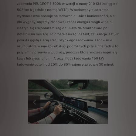
zapewnia PEUGEOT E‑5008 w wersji o mocy 210 KM zasięg do
502 km (zgodnie z normą WLTP). Wbudowany planer tras
wyznacza dwa postoje na ładowanie – nie z konieczności, ale
dla wygody, abyśmy zachowali zapas energii i mogli w pełni
cieszyć się krajobrazami regionu Pays de Montbéliard po
dotarciu na miejsce. To proste z uwagi na fakt, że Francja jest już
pokryta gęstą siecią stacji szybkiego ładowania. Ładowanie
akumulatora w miejscu obsługi podróżnych przy autostradzie to
przyjemna przerwa w podróży, podczas której możesz napić się
kawy lub zjeść lunch… A przy mocy ładowania 160 kW
ładowanie baterii od 20% do 80% zajmuje zaledwie 30 minut.
POPRZEDNI
NASTĘPNY