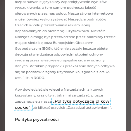
rozpoznawanie języka czy zapamiętywanie wyników
wyszukiwania, a tym samym podnoszą jakość
oferowanych przez nas usług. Nasza strona internetowa
może również wykorzystywać Narzędzia podmiotów
trzecich w celu prezentowania reklam lepiej
SOCHAUX – TU BIJE
dopasowanych do preferencji użytkownika. Niektóre
SERCE PEUGEOT
Narzędzia mogą być przetwarzane przez podmioty trzecie
mające siedzibę poza Europejskim Obszarem
Gospodarczym (EOG), które nie zostały jeszcze objęte
decyzją stwierdzającą odpowiedni stopień ochrony
Na pobliskich drogach samochody marki PEUGEOT stanowią
wydaną przez właściwe europejskie organy ochrony
zdecydowaną większość. Sochaux zdecydowanie nie jest
danych. W takim przypadku przekazanie danych odbywa
pierwszym lepszym miastem. To tu bije serce marki i spotkamy
się na podstawie zgody użytkownika, zgodnie z art. 49
tu robotników, inżynierów i pasjonatów motoryzacji. To tu w
ust. 1 lit. a RODO.
ciągu ostatniego wieku zaprojektowano i produkowano
większość legendarnych modeli PEUGEOT. Zmodernizowana i
Aby dowiedzieć się więcej o Narzędziach, z których
zelektryfikowana fabryka kontynuuje tradycje producenta, który
korzystamy, oraz o tym, jak nimi zarządzać, proszę
łączy innowacje technologiczne z głębokimi lokalnymi
„Polityką dotyczącą plików
zapoznać się z naszą
korzeniami, a przemysłowy rygor z rzemieślniczym duchem.
cookie”
lub kliknąć przycisk „Zarządzaj ustawieniami”.
Dlatego podróż PEUGEOT E‑5008 do Sochaux to coś więcej niż
wycieczka – to symboliczny powrót do domu. Ta podróż to
Polityka prywatności
także dowód na to, że elektromobilność nie jest niepewnym
przedsięwzięciem, lecz prostym procesem.