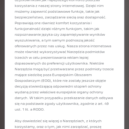
na karoserii.
Poczekaj cierpliwie na odpowiednie światło
korzystania z naszej strony internetowej. Dzięki nim
(wschód i zachód słońca).
możemy zapewnić podstawowe funkcje, takie jak
bezpieczeństwo, zarządzanie siecią oraz dostępność.
Poprawiają one również komfort korzystania i
funkcjonalność dzięki różnym funkcjom, takim jak
rozpoznawanie języka czy zapamiętywanie wyników
wyszukiwania, a tym samym podnoszą jakość
oferowanych przez nas usług. Nasza strona internetowa
może również wykorzystywać Narzędzia podmiotów
trzecich w celu prezentowania reklam lepiej
dopasowanych do preferencji użytkownika. Niektóre
Narzędzia mogą być przetwarzane przez podmioty trzecie
mające siedzibę poza Europejskim Obszarem
Gospodarczym (EOG), które nie zostały jeszcze objęte
decyzją stwierdzającą odpowiedni stopień ochrony
wydaną przez właściwe europejskie organy ochrony
danych. W takim przypadku przekazanie danych odbywa
się na podstawie zgody użytkownika, zgodnie z art. 49
ust. 1 lit. a RODO.
MARKUS HEIMBACH
Aby dowiedzieć się więcej o Narzędziach, z których
korzystamy, oraz o tym, jak nimi zarządzać, proszę