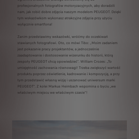
profesjonalnych fotografów motoryzacyjnych, aby doradzili
nam, jak robić dobre zdjęcia naszym modelom PEUGEOT. Dzięki
tym wskazówkom wykonasz atrakcyjne zdjęcia przy użyciu
wyłącznie smartfona!
Zanim przedstawimy wskazówki, wróćmy do oczekiwań
stawianych fotografowi. Oto, co mówi Tibo: „Moim zadaniem
jest pokazanie pracy projektantów, a jednocześnie
zaadaptowanie i dostosowanie wizerunku do historii, którą
zespoły PEUGEOT chcą opowiedzieć”. William Crozes: „To
umiejętność zachowania równowagi! Trzeba zwiększyć wartość
produktu poprzez oświetlenie, kadrowanie i kompozycję, a przy
tym przedstawić własną wizję i uszanować uniwersum marki
PEUGEOT”. Z kolei Markus Heimbach wspomina o byciu „we
właściwym miejscu we właściwym czasie”!