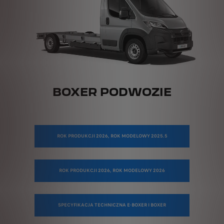
BOXER PODWOZIE
ROK PRODUKCJI 2026, ROK MODELOWY 2025.5
ROK PRODUKCJI 2026, ROK MODELOWY 2026
SPECYFIKACJA TECHNICZNA E-BOXER I BOXER