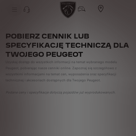
POBIERZ CENNIK LUB
SPECYFIKACJĘ TECHNICZĄ DLA
TWOJEGO PEUGEOT
Uzyskaj dostęp do wszystkich informacji na temat wybranego modelu
Peugeot, pobierając
nasze cenniki online. Zapoznaj się szczegółowo z
wszystkimi informacjami na temat cen, wyposażenia oraz specyfikacji
technicznej i akcesoriach dostępnych dla Twojego Peugeot.
Podane ceny i specyfikacje dotyczą pojazdów już wyprodukowanych.