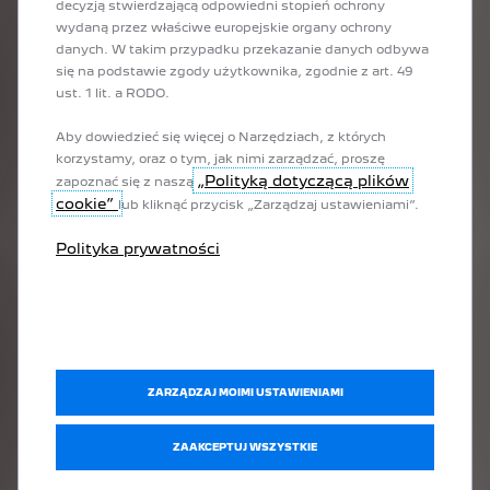
decyzją stwierdzającą odpowiedni stopień ochrony
wydaną przez właściwe europejskie organy ochrony
RIFTER
danych. W takim przypadku przekazanie danych odbywa
się na podstawie zgody użytkownika, zgodnie z art. 49
ust. 1 lit. a RODO.
CENNIK RIFTER I E-RIFTER (2026)
Aby dowiedzieć się więcej o Narzędziach, z których
korzystamy, oraz o tym, jak nimi zarządzać, proszę
„Polityką dotyczącą plików
zapoznać się z naszą
cookie”
lub kliknąć przycisk „Zarządzaj ustawieniami”.
Polityka prywatności
ZARZĄDZAJ MOIMI USTAWIENIAMI
ZAAKCEPTUJ WSZYSTKIE