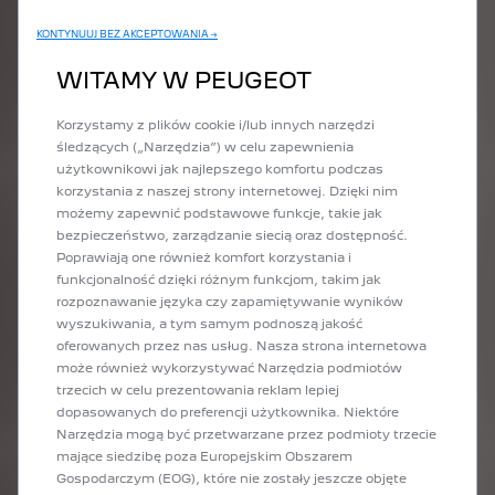
5008
KONTYNUUJ BEZ AKCEPTOWANIA →
WITAMY W PEUGEOT
CENNIK E-5008 I 5008 (2025)
Korzystamy z plików cookie i/lub innych narzędzi
śledzących („Narzędzia”) w celu zapewnienia
użytkownikowi jak najlepszego komfortu podczas
korzystania z naszej strony internetowej. Dzięki nim
CENNIK E-5008 I 5008 (2026)
możemy zapewnić podstawowe funkcje, takie jak
bezpieczeństwo, zarządzanie siecią oraz dostępność.
Poprawiają one również komfort korzystania i
funkcjonalność dzięki różnym funkcjom, takim jak
rozpoznawanie języka czy zapamiętywanie wyników
wyszukiwania, a tym samym podnoszą jakość
oferowanych przez nas usług. Nasza strona internetowa
może również wykorzystywać Narzędzia podmiotów
trzecich w celu prezentowania reklam lepiej
dopasowanych do preferencji użytkownika. Niektóre
Narzędzia mogą być przetwarzane przez podmioty trzecie
mające siedzibę poza Europejskim Obszarem
Gospodarczym (EOG), które nie zostały jeszcze objęte