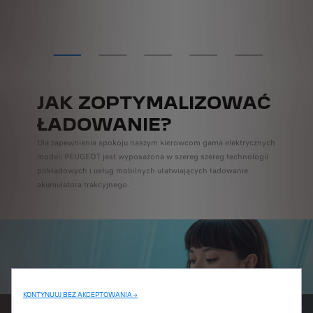
JAK ZOPTYMALIZOWAĆ
ŁADOWANIE?
Dla zapewnienia spokoju naszym kierowcom gama elektrycznych
modeli PEUGEOT jest wyposażona w szereg szereg technologii
pokładowych i usług mobilnych ułatwiających ładowanie
akumulatora trakcyjnego.
KONTYNUUJ BEZ AKCEPTOWANIA →