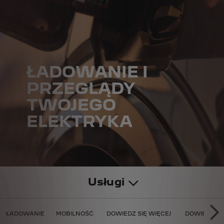
ŁADOWANIE I
PRZEGLĄDY
TWOJEGO
ELEKTRYKA
Usługi
WANIE
ŁADOWANIE
MOBILNOŚĆ
DOWIEDZ SIĘ WIĘCEJ
DOWIEDZ SI
NA