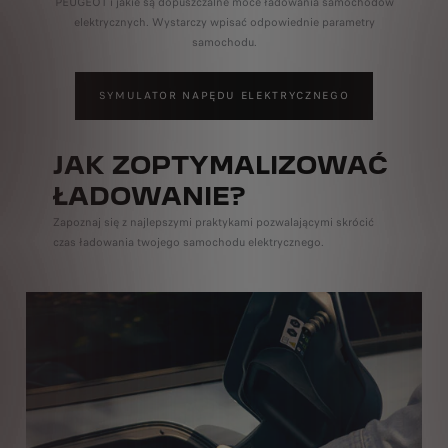
PEUGEOT i jakie są dopuszczalne moce ładowania samochodów
elektrycznych. Wystarczy wpisać odpowiednie parametry
samochodu.
SYMULATOR NAPĘDU ELEKTRYCZNEGO
JAK ZOPTYMALIZOWAĆ
ŁADOWANIE?
Zapoznaj się z najlepszymi praktykami pozwalającymi skrócić
czas ładowania twojego samochodu elektrycznego.