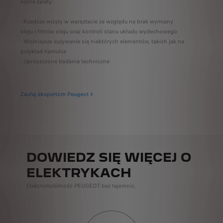
o
liczne zalety:
70% fabryc
Przez cały 
- Rzadsze wizyty w warsztacie ze względu na brak wymiany
tytułu gwar
oleju i filtrów oleju oraz kontroli stanu układu wydechowego
- Wolniejsze zużywanie się niektórych elementów, takich jak na
przykład hamulce
Przeczytaj 
- Uproszczone badania techniczne
Zaufaj ekspertom Peugeot
DOWIEDZ SIĘ WIĘCEJ O
ELEKTRYKACH
Elektromobilność PEUGEOT bez tajemnic.