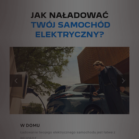
JAK NAŁADOWAĆ
TWÓJ SAMOCHÓD
ELEKTRYCZNY?
POPRZEDNI
NASTĘPNY
W DOMU
Ładowanie twojego elektrycznego samochodu jest łatwe z
e CarPlayTM (from Version 14) certified application accessible via Mirrorscreen or 
PEUGEOT.