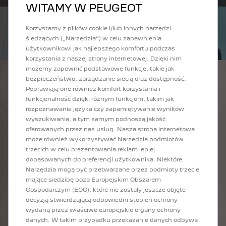
POPRZEDNI
NAST
WITAMY W PEUGEOT
Korzystamy z plików cookie i/lub innych narzędzi
śledzących („Narzędzia”) w celu zapewnienia
użytkownikowi jak najlepszego komfortu podczas
korzystania z naszej strony internetowej. Dzięki nim
możemy zapewnić podstawowe funkcje, takie jak
bezpieczeństwo, zarządzanie siecią oraz dostępność.
Poprawiają one również komfort korzystania i
USŁUGI MOBILNE
ZAAWANSOWANE TECHNOLOGIE
funkcjonalność dzięki różnym funkcjom, takim jak
rozpoznawanie języka czy zapamiętywanie wyników
wyszukiwania, a tym samym podnoszą jakość
oferowanych przez nas usług. Nasza strona internetowa
go
Aplikacja MyPeugeot pozwala w pełni niezależnie zarządzać i
Nasze tech
może również wykorzystywać Narzędzia podmiotów
zdalnie kontrolować ładowanie Twojego pojazdu na co dzień:
elektryka:
trzecich w celu prezentowania reklam lepiej
dopasowanych do preferencji użytkownika. Niektóre
”,
- Kontrola zużycia energii w czasie rzeczywistym
- Hamowanie
Narzędzia mogą być przetwarzane przez podmioty trzecie
- Zdalne planowanie ładowania i kontrola jego postępu w
aby wzmocni
mające siedzibę poza Europejskim Obszarem
aplikacji
doładowywa
Gospodarczym (EOG), które nie zostały jeszcze objęte
- Funkcja p
decyzją stwierdzającą odpowiedni stopień ochrony
uwzględnien
wydaną przez właściwe europejskie organy ochrony
geograficzn
danych. W takim przypadku przekazanie danych odbywa