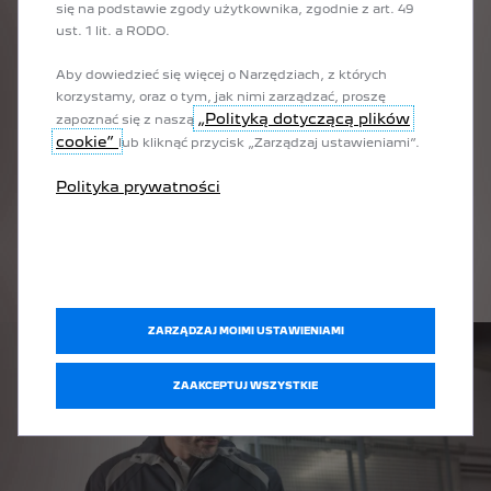
się na podstawie zgody użytkownika, zgodnie z art. 49
Odkryj wszytskie usługi mobilne
ust. 1 lit. a RODO.
Odkryj zaa
Aby dowiedzieć się więcej o Narzędziach, z których
korzystamy, oraz o tym, jak nimi zarządzać, proszę
„Polityką dotyczącą plików
zapoznać się z naszą
cookie”
lub kliknąć przycisk „Zarządzaj ustawieniami”.
BEZSTRESOWE
Polityka prywatności
UŻYTKOWANIE
Skorzystaj z pełnej wiedzy technicznej i wsparcia PEUGEOT w
zakresie przeglądów twojego samochodu elektrycznego.
ZARZĄDZAJ MOIMI USTAWIENIAMI
ZAAKCEPTUJ WSZYSTKIE